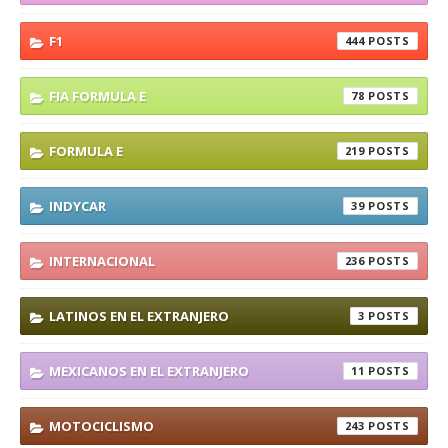
F1
444
FIA FORMULA E
78
FORMULA E
219
INDYCAR
39
INTERNACIONAL
236
LATINOS EN EL EXTRANJERO
3
MEXICANOS EN EL EXTRANJERO
11
MOTOCICLISMO
243