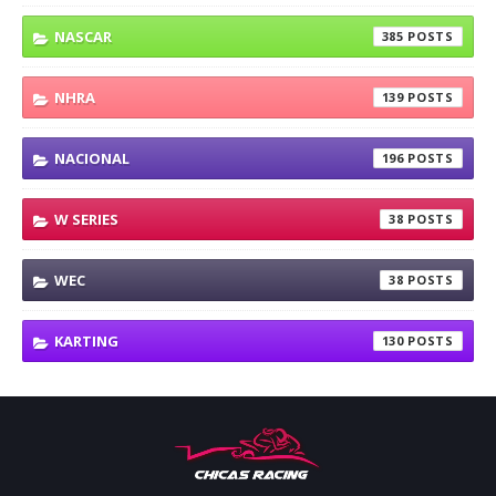
NASCAR
385
NHRA
139
NACIONAL
196
W SERIES
38
WEC
38
KARTING
130