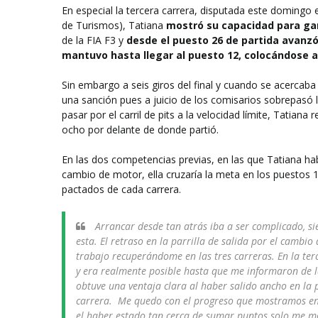
En especial la tercera carrera, disputada este doming
de Turismos), Tatiana
mostró su capacidad para ga
de la FIA F3 y
desde el puesto 26 de partida avanzó h
mantuvo hasta llegar al puesto 12, colocándose a
Sin embargo a seis giros del final y cuando se acercab
una sanción pues a juicio de los comisarios sobrepasó lo
pasar por el carril de pits a la velocidad límite, Tatiana
ocho por delante de donde partió.
En las dos competencias previas, en las que Tatiana hab
cambio de motor, ella cruzaría la meta en los puestos 
pactados de cada carrera.
Arrancar desde tan atrás iba a ser complicado, s
esta. El retraso en la parrilla de salida por el camb
trabajo recuperándome en las tres carreras. En la t
y era realmente posible hasta que me informaron de l
obtuve una ventaja clara al haber salido ancho en la
carrera. Me quedo con el progreso que mostramos en c
el haber estado tan cerca de sumar puntos solo me mo