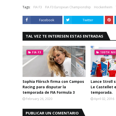
Tags:
FIA F3
FIA F3 European Championship
Hockenheim
Facebook
Twitter
TAL VEZ TE INTERESEN ESTAS ENTRADAS
FIA F3
100TH NH
Sophia Flörsch firma con Campos
Lance Stroll s
Racing para disputar la
Le Castellet 
temporada de FIA Formula 3
temporada.
February 26, 2020
April 02, 2016
PUBLICAR UN COMENTARIO