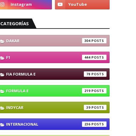
CATEGORÍAS
DAKAR
304
F1
444
FIA FORMULA E
78
FORMULA E
219
INDYCAR
39
INTERNACIONAL
236