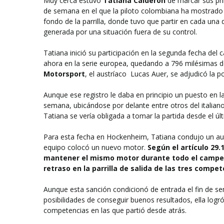
Muy cerca estuvo
Tatiana Calderón
de marcar sus pr
de semana en el que la piloto colombiana ha mostrado
fondo de la parrilla, donde tuvo que partir en cada una 
generada por una situación fuera de su control.
Tatiana inició su participación en la segunda fecha de
ahora en la serie europea, quedando a 796 milésimas 
Motorsport
, el austríaco Lucas Auer, se adjudicó la po
Aunque ese registro le daba en principio un puesto en la 
semana, ubicándose por delante entre otros del italian
Tatiana se vería obligada a tomar la partida desde el últ
Para esta fecha en Hockenheim, Tatiana condujo un auto 
equipo colocó un nuevo motor.
Según el artículo 29.
mantener el mismo motor durante todo el campe
retraso en la parrilla de salida de las tres compet
Aunque esta sanción condicionó de entrada el fin de 
posibilidades de conseguir buenos resultados, ella logr
competencias en las que partió desde atrás.