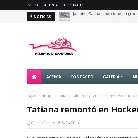
INICIO
ACERCA
CONTACTO
Jasmine Salinas mantiene su gran 
Majo Rodríguez apunta a seguir es
NOTICIAS
ACERCA
CONTACTO
GALERÍA
NU
Página Principal
Tatiana Calderon
Tatiana remontó en Hock
Tatiana remontó en Hock
Chicas Racing
5/04/2014