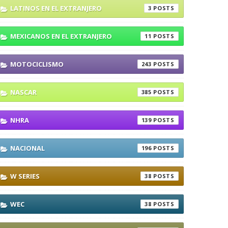
LATINOS EN EL EXTRANJERO
3
MEXICANOS EN EL EXTRANJERO
11
MOTOCICLISMO
243
NASCAR
385
NHRA
139
NACIONAL
196
W SERIES
38
WEC
38