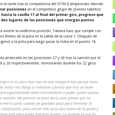
o en la tarde tras la competencia del DTM (Campeonato Alemán
nar posiciones
en el competitivo grupo de jóvenes talentos
asta la casilla 17 al final del primer giro, progreso que
 dos lugares de las posiciones que otorgan puntos.
a a asumir la undécima posición, Tatiana tuvo que cumplir con
s límites de la pista en la salida de la curva 1. Después de
 regresó a la pista para luego pasar la meta en el puesto 18,
ía arrancado en las posiciones 27 y 26 tras la sanción por el
18 y 20 respectivamente, remontando durante los 22 giros
iempre lo es, pero aun mas en una categoría tan pareja como
io de motor me obligó a remontar y pienso que hice un buen
ercera especialmente venía acercándome a poder sumar puntos
a sanción. Me pareció un poco dura, pues pienso que no
 primera curva, cuando ya quedaba poco para terminar la
lasificación, pues estuve más cerca que nunca de la punta y
tiva más para poder lograrlo pronto. Lo positivo es que la