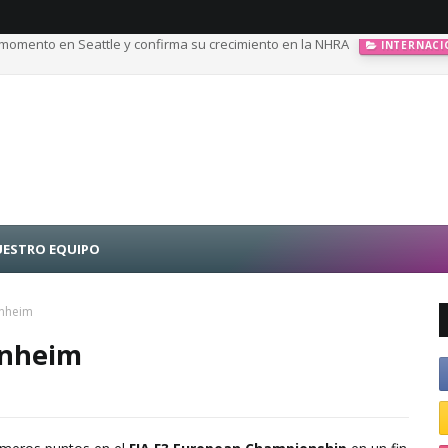
momento en Seattle y confirma su crecimiento en la NHRA
INTERNACI
calando posiciones en Challenge Series durante la visita a Querétaro
ESTRO EQUIPO
enheim
enheim