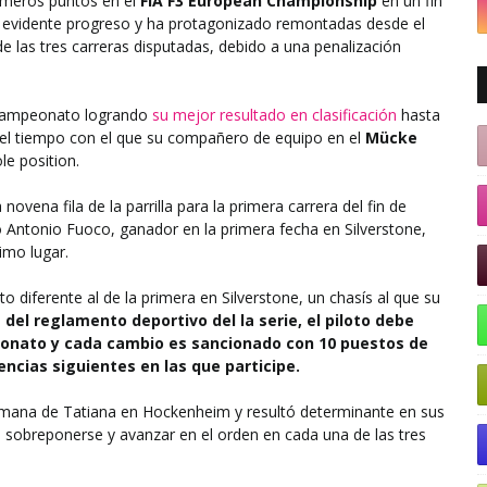
imeros puntos en el
FIA F3 European Championship
en un fin
 evidente progreso y ha protagonizado remontadas desde el
de las tres carreras disputadas, debido a una penalización
l campeonato logrando
su mejor resultado en clasificación
hasta
del tiempo con el que su compañero de equipo en el
Mücke
le position.
novena fila de la parrilla para la primera carrera del fin de
o Antonio Fuoco, ganador en la primera fecha en Silverstone,
imo lugar.
diferente al de la primera en Silverstone, un chasís al que su
1 del reglamento deportivo del la serie, el piloto debe
onato y cada cambio es sancionado con 10 puestos de
encias siguientes en las que participe.
semana de Tatiana en Hockenheim y resultó determinante en sus
ó sobreponerse y avanzar en el orden en cada una de las tres