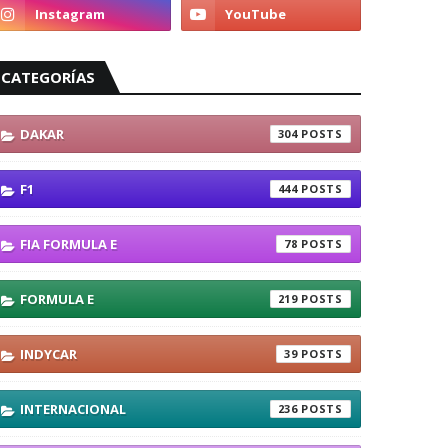
CATEGORÍAS
DAKAR
304
F1
444
FIA FORMULA E
78
FORMULA E
219
INDYCAR
39
INTERNACIONAL
236