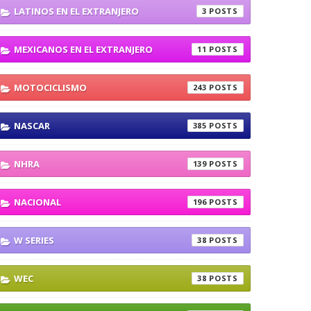
LATINOS EN EL EXTRANJERO
3
MEXICANOS EN EL EXTRANJERO
11
MOTOCICLISMO
243
NASCAR
385
NHRA
139
NACIONAL
196
W SERIES
38
WEC
38