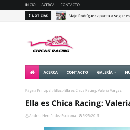
INICIO
ACERCA
CONTACTO
Majo Rodríguez apunta a seguir es
NOTICIAS
ACERCA
CONTACTO
GALERÍA
NU
Página Principal
Ellas
Ella es Chica Racing: Valeria Vargas.
Ella es Chica Racing: Valeri
Andrea Hernández Escalona
5/25/2015