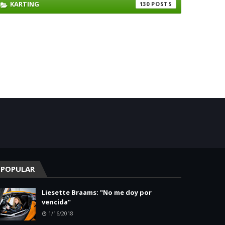
KARTING
130
POPULAR
Liesette Braams: "No me doy por
vencida"
1/16/2018