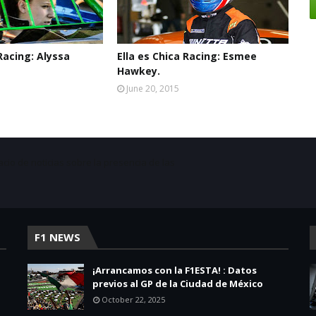
 Racing: Alyssa
Ella es Chica Racing: Esmee
Hawkey.
June 20, 2015
acio de noticias sobre la presencia de las
F1 NEWS
¡Arrancamos con la F1ESTA! : Datos
previos al GP de la Ciudad de México
October 22, 2025