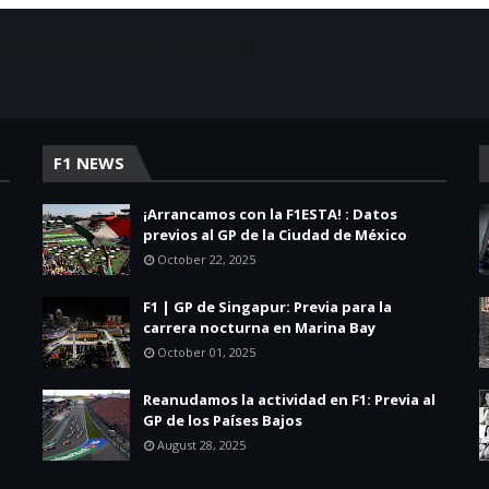
acio de noticias sobre la presencia de las
F1 NEWS
¡Arrancamos con la F1ESTA! : Datos
previos al GP de la Ciudad de México
October 22, 2025
F1 | GP de Singapur: Previa para la
carrera nocturna en Marina Bay
October 01, 2025
Reanudamos la actividad en F1: Previa al
GP de los Países Bajos
August 28, 2025