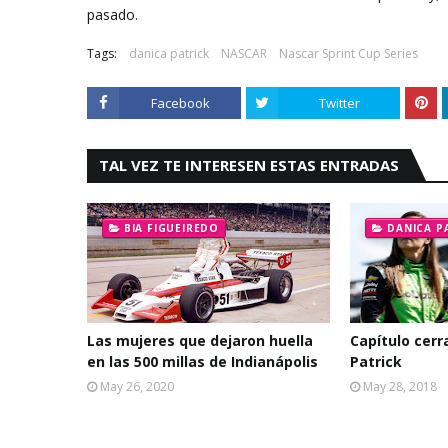
pasado.
Tags:
danica patrick
NASCAR
Nascar Sprint Cup Series
Facebook
Twitter
TAL VEZ TE INTERESEN ESTAS ENTRADAS
BIA FIGUEIREDO
DANICA P
Las mujeres que dejaron huella
Capítulo cerr
en las 500 millas de Indianápolis
Patrick
May 26, 2020
May 28, 2018