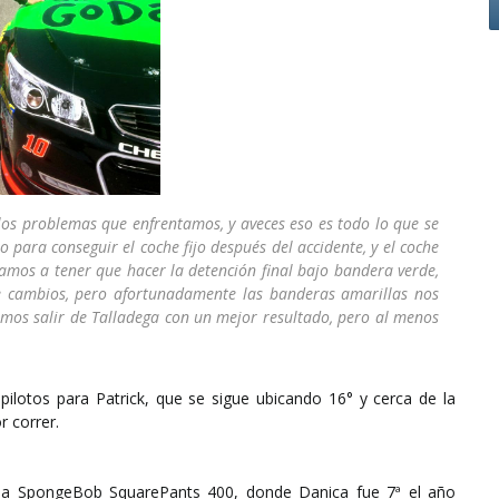
los problemas que enfrentamos, y aveces eso es todo lo que se
 para conseguir el coche fijo después del accidente, y el coche
mos a tener que hacer la detención final bajo bandera verde,
 cambios, pero afortunadamente las banderas amarillas nos
mos salir de Talladega con un mejor resultado, pero al menos
pilotos para Patrick, que se sigue ubicando 16° y cerca de la
r correr.
 la SpongeBob SquarePants 400, donde Danica fue 7ª el año