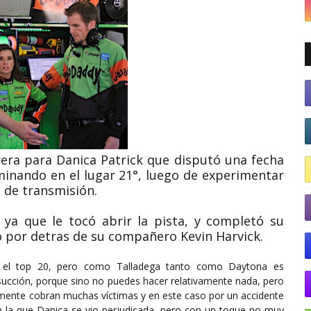
rera para Danica Patrick que disputó una fecha
minando en el lugar 21°, luego de experimentar
 de transmisión.
, ya que le tocó abrir la pista, y completó su
sto por detras de su compañero Kevin Harvick.
on el top 20, pero como Talladega tanto como Daytona es
succión, porque sino no puedes hacer relativamente nada, pero
almente cobran muchas víctimas y en este caso por un accidente
en la que Danica se vio perjudicada, pero con un toque no muy