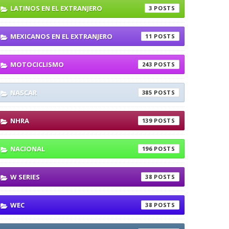
LATINOS EN EL EXTRANJERO
3
MEXICANOS EN EL EXTRANJERO
11
MOTOCICLISMO
243
NASCAR
385
NHRA
139
NACIONAL
196
W SERIES
38
WEC
38