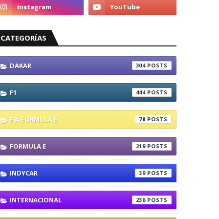
CATEGORÍAS
DAKAR
304
F1
444
FIA FORMULA E
78
FORMULA E
219
INDYCAR
39
INTERNACIONAL
236