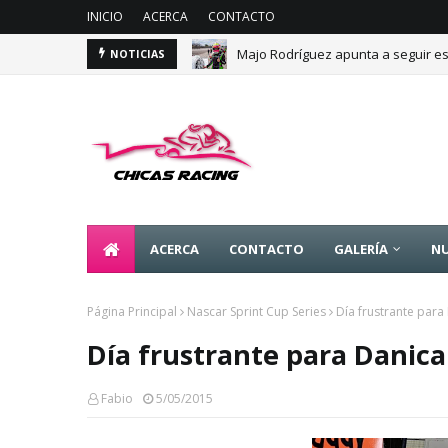
INICIO
ACERCA
CONTACTO
Majo Rodríguez apunta a seguir es
NOTICIAS
ACERCA
CONTACTO
GALERÍA
NU
Página Principal
Nascar Sprint Cup Series
Día frustrante para
Día frustrante para Danica
Fabio
5/05/2015