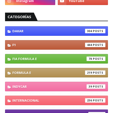
CATEGORÍAS
DAKAR
304
F1
444
FIA FORMULA E
78
FORMULA E
219
INDYCAR
39
INTERNACIONAL
236