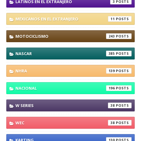
LATINOS EN EL EXTRANJERO
3
MEXICANOS EN EL EXTRANJERO
11
MOTOCICLISMO
243
NASCAR
385
NHRA
139
NACIONAL
196
W SERIES
38
WEC
38
KARTING
130