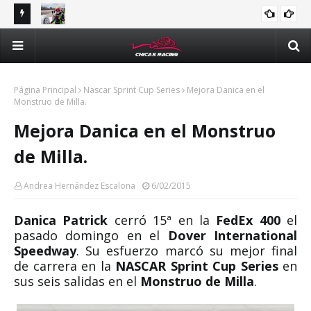
tle y
Majo Rodríguez apunta a seguir escalando posiciones en
Val
Challenge Series durante la visita a Querétaro
man
Méx
Página Principal
Nascar Sprint Cup Series
Mejora Danica en el
Monstruo de Milla.
Mejora Danica en el Monstruo
de Milla.
Andrea Hernández Escalona
6/02/2015
Danica Patrick
cerró 15ª
en la
FedEx 400
el
pasado domingo en el
Dover International
Speedway
. Su esfuerzo marcó su mejor final
de carrera en la
NASCAR Sprint Cup Series
en
sus seis salidas en el
Monstruo de Milla
.