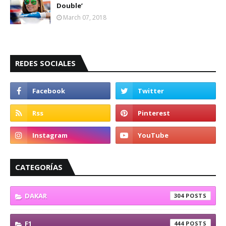
Double’
March 07, 2018
REDES SOCIALES
CATEGORÍAS
DAKAR
304
F1
444