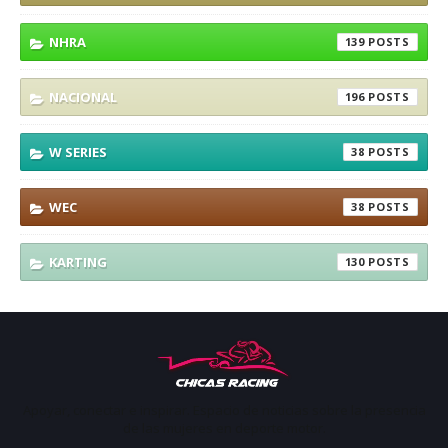
NHRA
139
NACIONAL
196
W SERIES
38
WEC
38
KARTING
130
Apoyar, conectar e inspirar. Espacio de noticias sobre la presencia
de las mujeres en deporte motor.