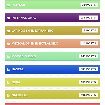
INDYCAR
39
INTERNACIONAL
236
LATINOS EN EL EXTRANJERO
3
MEXICANOS EN EL EXTRANJERO
11
MOTOCICLISMO
243
NASCAR
385
NHRA
139
NACIONAL
196