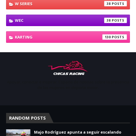
W SERIES
38
WEC
38
KARTING
130
Apoyar, conectar e inspirar. Espacio de noticias sobre la presencia
de las mujeres en deporte motor.
RANDOM POSTS
Majo Rodríguez apunta a seguir escalando