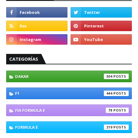
CATEGORÍAS
DAKAR
304
F1
444
FIA FORMULA E
78
FORMULA E
219