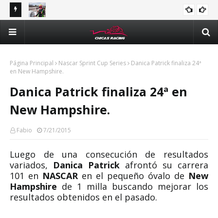
tle y
Majo Rodríguez apunta a seguir escalando posiciones en
Val
Challenge Series durante la visita a Querétaro
man
Méx
Página Principal
Nascar Sprint Cup Series
Danica Patrick finaliza 24ª
en New Hampshire.
Danica Patrick finaliza 24ª en
New Hampshire.
Fabio
7/21/2015
Luego de una consecución de resultados
variados,
Danica Patrick
afrontó su carrera
101 en
NASCAR
en el pequeño óvalo de
New
Hampshire
de 1 milla buscando mejorar los
resultados obtenidos en el pasado.