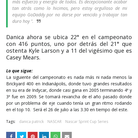
más esfuerzo y energía de todos. Es decepcionante acabar
tan atrás como lo hicimos, pero estoy orgulloso de mi
equipo GoDaddy por no darse por vencido y trabajar tan
duro hoy ".
Danica ahora se ubica 22° en el campeonato
con 416 puntos, uno por detrás del 21° que
ostenta Kyle Larson y a 11 del vigésimo que es
Casey Mears.
Lo que sigue:
La siguiente del campeonato es nada más ni nada menos la
Brickyard 400 en Indianápolis, donde tuvo grandes resultados
en su era de Indycar, donde casi gana en 2005 terminando 4
ª
y
3
ª
fue en 2009. Se tomará revancha de el año pasado donde
por un problema de eje cuando tenía un gran ritmo rodando
en el top 10. Será el 26 de julio a las 3.30 en tiempo del este.
Tags:
danica patrick
NASCAR
Nascar Sprint Cup Series