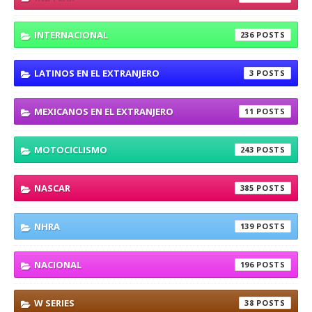
INTERNACIONAL
236
LATINOS EN EL EXTRANJERO
3
MEXICANOS EN EL EXTRANJERO
11
MOTOCICLISMO
243
NASCAR
385
NHRA
139
NACIONAL
196
W SERIES
38