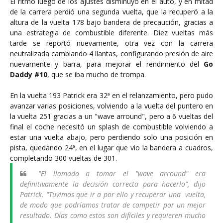
El ritmo luego de los ajustes disminuyó en el auto, y en mitad
de la carrera perdió una segunda vuelta, que la recuperó a la
altura de la vuelta 178 bajo bandera de precaución, gracias a
una estrategia de combustible diferente.
Diez vueltas más
tarde se reportó nuevamente, otra vez con la carrera
neutralizada cambiando 4 llantas, configurando presión de aire
nuevamente y barra, para mejorar el rendimiento del
Go
Daddy #10
, que se iba mucho de trompa.
En la vuelta 193 Patrick era 32
ª
en el relanzamiento, pero pudo
avanzar varias posiciones, volviendo a la vuelta del puntero en
la vuelta 251 gracias a un "wave arround", pero a 6 vueltas del
final el coche necesitó un splash de combustible volviendo a
estar una vuelta abajo, pero perdiendo solo una posición en
pista, quedando 24
ª
, en el lugar que vio la bandera a cuadros,
completando 300 vueltas de 301.
"El llamado a tomar el "wave arround" era
definitivamente la decisión correcta para hacerlo", dijo
Patrick. "Tuvimos que ir a por ello y recuperar una vuelta,
de modo que podríamos tratar de competir por un mejor
resultado. Días como estos son difíciles y requieren mucho