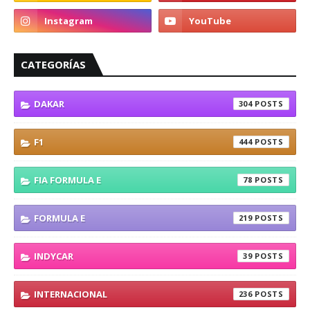
CATEGORÍAS
DAKAR
304
F1
444
FIA FORMULA E
78
FORMULA E
219
INDYCAR
39
INTERNACIONAL
236