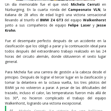
Un día memorable fue el que vivió
Michela Cerruti
en
Nürburgring. En la cuarta ronda del
Campeonato VLN
, la
italiana de 28 años de edad logró una victoria sensacional
llevando al triunfo el
BMW Z4 GT3
del equipo
Walkenhorst
junto a sus compañeros de equipo
Felipe Laser
y
Jesse
Krohn
.
Fue el desempate perfecto después de un accidente en la
clasificación que los obligó a parar y la continuación ideal para
todos después del extraordinario trabajo realizado en las 24
horas del circuito alemán, donde obtuvieron el sexto lugar
general.
Para Michela fue una carrera de gestión a la cabeza desde el
principio. Después de lograr el tercer lugar en la clasificación y
tomar la delantera en la octava vuelta, los tres pilotos del
BMW ya no volvieron a parar. A pesar de las dificultades del
trazado, incluso el calor, las temperaturas fueron más allá de
los 30°, no hicieron complicado el trabajo del equipo
Walkenhorst, logrando una victoria excepcional.
Michela Cerruti: “La victoria fue una bellísima