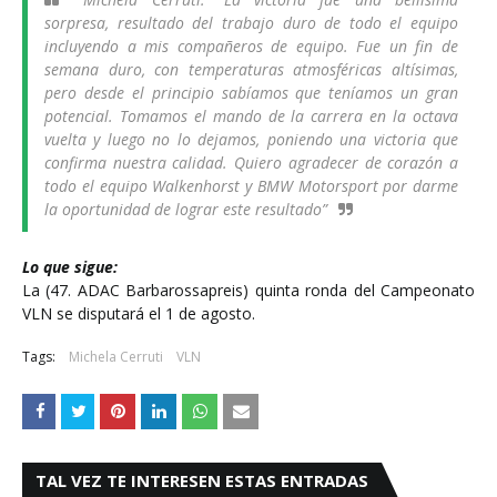
sorpresa, resultado del trabajo duro de todo el equipo
incluyendo a mis compañeros de equipo. Fue un fin de
semana duro, con temperaturas atmosféricas altísimas,
pero desde el principio sabíamos que teníamos un gran
potencial. Tomamos el mando de la carrera en la octava
vuelta y luego no lo dejamos, poniendo una victoria que
confirma nuestra calidad. Quiero agradecer de corazón a
todo el equipo Walkenhorst y BMW Motorsport por darme
la oportunidad de lograr este resultado”
Lo que sigue:
La (47. ADAC Barbarossapreis) quinta ronda del Campeonato
VLN se disputará el 1 de agosto.
Tags:
Michela Cerruti
VLN
TAL VEZ TE INTERESEN ESTAS ENTRADAS