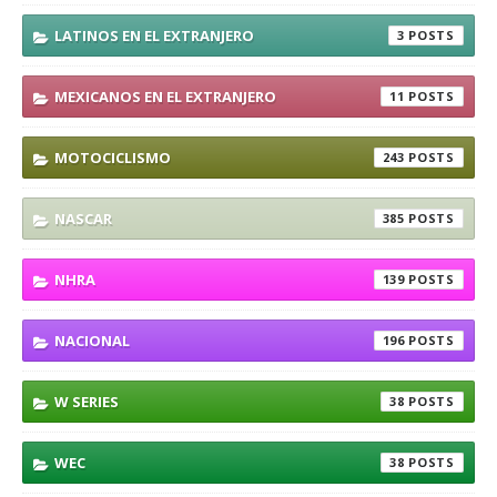
LATINOS EN EL EXTRANJERO
3
MEXICANOS EN EL EXTRANJERO
11
MOTOCICLISMO
243
NASCAR
385
NHRA
139
NACIONAL
196
W SERIES
38
WEC
38