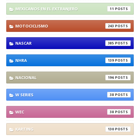
MEXICANOS EN EL EXTRANJERO
11
MOTOCICLISMO
243
NASCAR
385
NHRA
139
NACIONAL
196
W SERIES
38
WEC
38
KARTING
130