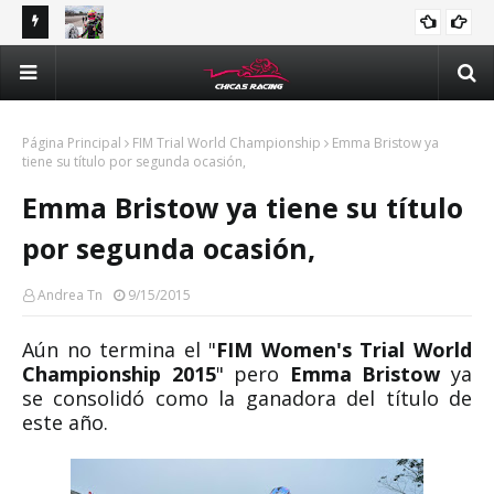
tle y
Majo Rodríguez apunta a seguir escalando posiciones en
Val
Challenge Series durante la visita a Querétaro
man
Méx
Página Principal
FIM Trial World Championship
Emma Bristow ya
tiene su título por segunda ocasión,
Emma Bristow ya tiene su título
por segunda ocasión,
Andrea Tn
9/15/2015
Aún no termina el "
FIM Women's Trial World
Championship 2015
" pero
Emma Bristow
ya
se consolidó como la ganadora del título de
este año.