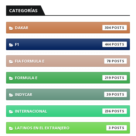
CATEGORÍAS
DAKAR
304
F1
444
FIA FORMULA E
78
FORMULA E
219
INDYCAR
39
INTERNACIONAL
236
LATINOS EN EL EXTRANJERO
3