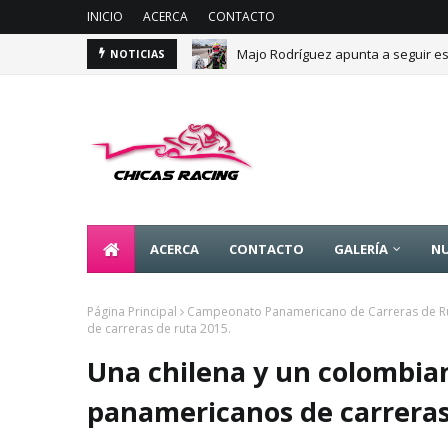
INICIO
ACERCA
CONTACTO
Majo Rodríguez apunta a seguir es
NOTICIAS
ACERCA
CONTACTO
GALERÍA
NU
Página Principal
Campeonato Panamericano de Carreras de R
de carreras de ruta 2015.
Una chilena y un colombia
panamericanos de carreras