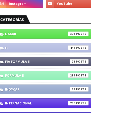
CATEGORÍAS
DAKAR
304
F1
444
FIA FORMULA E
78
FORMULA E
219
INDYCAR
39
INTERNACIONAL
236