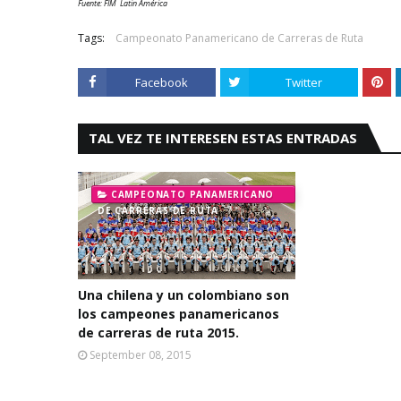
Fuente: FIM Latin América
Tags:
Campeonato Panamericano de Carreras de Ruta
Facebook
Twitter
TAL VEZ TE INTERESEN ESTAS ENTRADAS
CAMPEONATO PANAMERICANO
DE CARRERAS DE RUTA
Una chilena y un colombiano son
los campeones panamericanos
de carreras de ruta 2015.
September 08, 2015