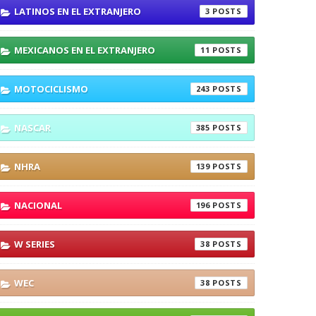
LATINOS EN EL EXTRANJERO
3
MEXICANOS EN EL EXTRANJERO
11
MOTOCICLISMO
243
NASCAR
385
NHRA
139
NACIONAL
196
W SERIES
38
WEC
38