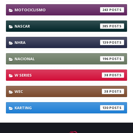
MOTOCICLISMO
243
NASCAR
385
NHRA
139
NACIONAL
196
W SERIES
38
WEC
38
KARTING
130