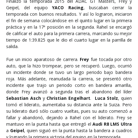
Finalizó la temporada 2015 del ADAC GT Masters, Frey y
Geipel, del equipo
YACO Racing
, buscaban cerrar la
temporada con buenos resultados. Y así lo lograron, iniciaron
el fin de semana colocándose en el quinto lugar en la primera
práctica y en la 17ª posición en la segunda. Rahel se encargó
de calificar el auto para la primera carrera, marcando su mejor
tiempo de 1:39.825 que le dio el cuarto lugar en la parrilla de
salida.
Fue un inicio aparatoso de carrera.
Frey
fue tocada por otro
auto, que la hizo trompear, pero se recuperó. Luego, ocurrió
un incidente donde se tuvo un largo periodo bajo bandera
roja. Más adelante, reanudada la carrera, se presentó otro
incidente que trajo un periodo corto en bandera amarilla,
donde Frey avanzó a segunda tras el abandono del líder
Sebastian Asch
y
Christian Engelhart
.
Luca Stolz
, quien
tomó el liderato, aumentaba su distancia ante la Suiza. Pero
su liderato duró sólo cuatro vueltas, pues su auto comenzó a
fallar y abandonó, dejando a Rahel con el liderato. Frey se
mantuvo en la punta hasta que entregó el
Audi R8 LMS Ultra
a
Geipel
, quien siguió en la punta hasta la bandera a cuadros
y logrando la primera victoria del equipo en la temporada.