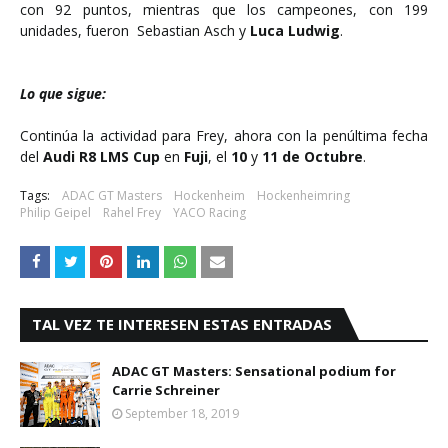
con 92 puntos, mientras que los campeones, con 199
unidades, fueron Sebastian Asch y
Luca Ludwig
.
Lo que sigue:
Continúa la actividad para Frey, ahora con la penúltima fecha
del
Audi R8 LMS Cup
en
Fuji
, el
10
y
11 de Octubre
.
Tags:
ADAC GT Masters
Hockenheim
Hockenheimring
Philip Geipel
Rahel Frey
YACO Racing
TAL VEZ TE INTERESEN ESTAS ENTRADAS
ADAC GT Masters: Sensational podium for
Carrie Schreiner
September 18, 2019