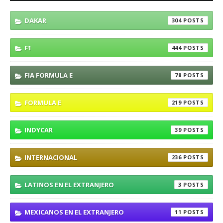
DAKAR
304
F1
444
FIA FORMULA E
78
FORMULA E
219
INDYCAR
39
INTERNACIONAL
236
LATINOS EN EL EXTRANJERO
3
MEXICANOS EN EL EXTRANJERO
11