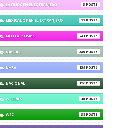
LATINOS EN EL EXTRANJERO
3
MEXICANOS EN EL EXTRANJERO
11
MOTOCICLISMO
243
NASCAR
385
NHRA
139
NACIONAL
196
W SERIES
38
WEC
38