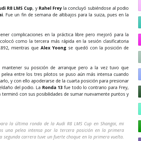
udi R8 LMS Cup
, y
Rahel Frey
la concluyó subiéndose al podio
ai
. Fue un fin de semana de altibajos para la suiza, pues en la
ener complicaciones en la práctica libre pero mejoró para la
 colocó como la tercera más rápida en la sesión clasificatoria
6.892, mientras que
Alex Yoong
se quedó con la posición de
l mantener su posición de arranque pero a la vez tuvo que
a pelea entre los tres pilotos se puso aún más intensa cuando
rlo, y con ello apoderarse de la cuarta posición para presionar
peldaño del podio. La
Ronda 13
fue todo lo contrario para Frey,
a terminó con sus posibilidades de sumar nuevamente puntos y
para la última ronda de la Audi R8 LMS Cup en Shangai, mi
mos una pelea intensa por la tercera posición en la primera
 la segunda carrera tuve un fuerte choque en la primera vuelta.