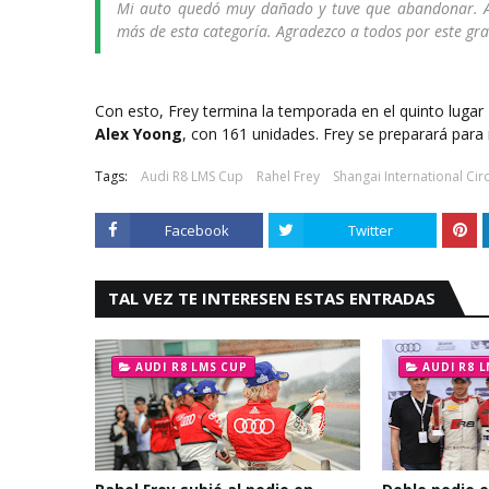
Mi auto quedó muy dañado y tuve que abandonar. A 
más de esta categoría. Agradezco a todos por este gr
Con esto, Frey termina la temporada en el quinto lug
Alex Yoong
, con 161 unidades. Frey se preparará para r
Tags:
Audi R8 LMS Cup
Rahel Frey
Shangai International Circ
Facebook
Twitter
TAL VEZ TE INTERESEN ESTAS ENTRADAS
AUDI R8 LMS CUP
AUDI R8 