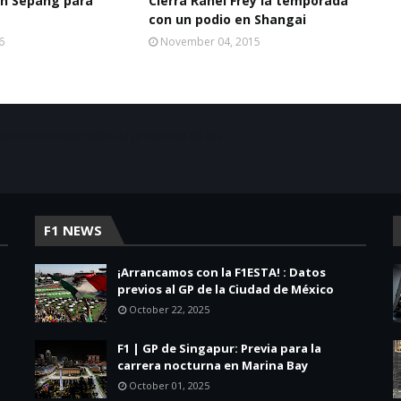
en Sepang para
Cierra Rahel Frey la temporada
con un podio en Shangai
6
November 04, 2015
acio de noticias sobre la presencia de las
F1 NEWS
¡Arrancamos con la F1ESTA! : Datos
previos al GP de la Ciudad de México
October 22, 2025
F1 | GP de Singapur: Previa para la
carrera nocturna en Marina Bay
October 01, 2025