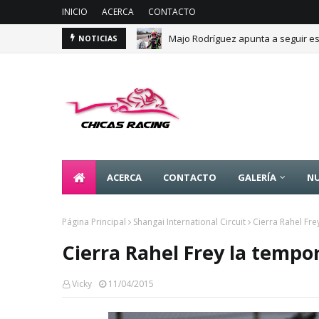
INICIO
ACERCA
CONTACTO
Majo Rodríguez apunta a seguir es
NOTICIAS
ACERCA
CONTACTO
GALERÍA
NU
Página Principal
Shangai International Circuit
Cierra Rahel Fr
Cierra Rahel Frey la tempo
Vicky
11/04/2015