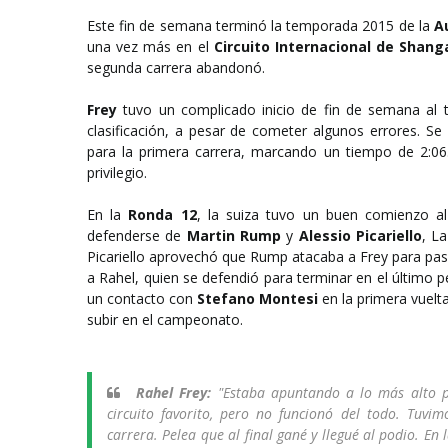
Este fin de semana terminó la temporada 2015 de la
A
una vez más en el
Circuito Internacional de Shang
segunda carrera abandonó.
Frey
tuvo un complicado inicio de fin de semana al t
clasificación, a pesar de cometer algunos errores. Se
para la primera carrera, marcando un tiempo de 2:0
privilegio.
En la
Ronda 12
, la suiza tuvo un buen comienzo a
defenderse de
Martin Rump
y
Alessio Picariello
, L
Picariello aprovechó que Rump atacaba a Frey para pasa
a Rahel, quien se defendió para terminar en el último 
un contacto con
Stefano Montesi
en la primera vuelt
subir en el campeonato.
Rahel Frey:
"Estaba apuntando a lo más alto 
circuito favorito, pero no funcionó del todo. Tuvi
carrera. Pelea que al final gané y llegué al podio. En