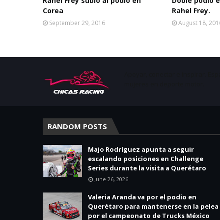
Rahel Frey subió al podio en
Doble podio 
Corea
Rahel Frey.
September 29, 2016
August 18, 201
Apoyar, conectar e inspirar. Esp
mujeres en deporte motor.
RANDOM POSTS
Majo Rodríguez apunta a seguir
escalando posiciones en Challenge
Series durante la visita a Querétaro
June 26, 2026
Valeria Aranda va por el podio en
Querétaro para mantenerse en la pelea
por el campeonato de Trucks México