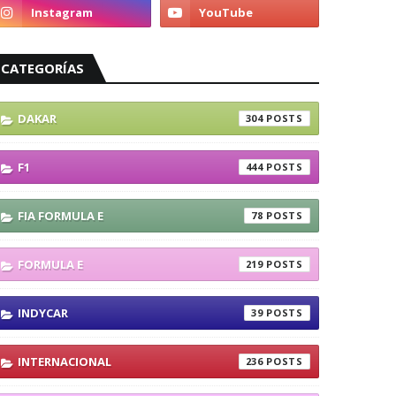
CATEGORÍAS
DAKAR
304
F1
444
FIA FORMULA E
78
FORMULA E
219
INDYCAR
39
INTERNACIONAL
236