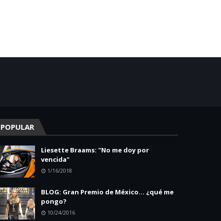
POPULAR
Liesette Braams: "No me doy por
vencida"
1/16/2018
BLOG: Gran Premio de México... ¿qué me
pongo?
10/24/2016