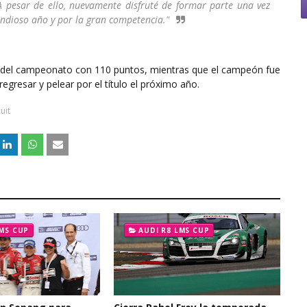
pesar de ello, nuevamente disfruté de formar parte una vez
andioso año y por la gran competencia."
ar del campeonato con 110 puntos, mientras que el campeón fue
egresar y pelear por el título el próximo año.
uit
LMS CUP
AUDI R8 LMS CUP