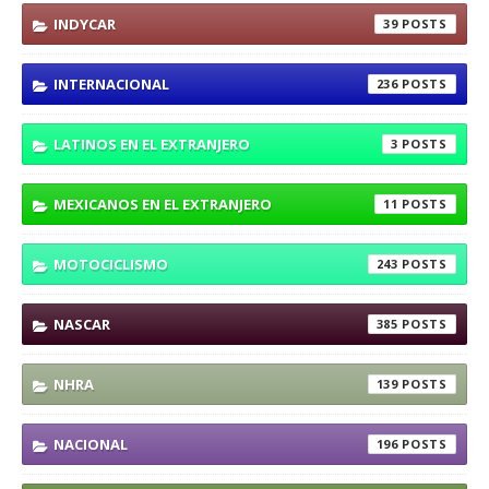
INDYCAR
39
INTERNACIONAL
236
LATINOS EN EL EXTRANJERO
3
MEXICANOS EN EL EXTRANJERO
11
MOTOCICLISMO
243
NASCAR
385
NHRA
139
NACIONAL
196