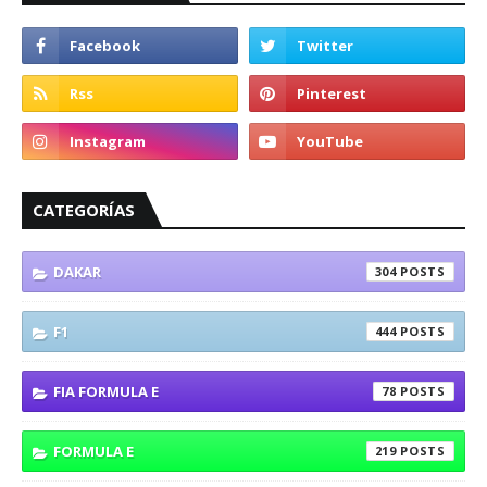
CATEGORÍAS
DAKAR
304
F1
444
FIA FORMULA E
78
FORMULA E
219