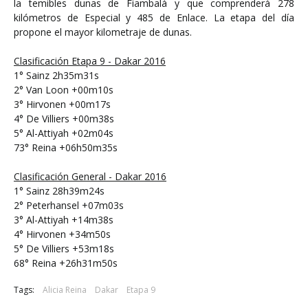
la temibles dunas de Fiambalá y que comprenderá 278
kilómetros de Especial y 485 de Enlace. La etapa del día
propone el mayor kilometraje de dunas.
Clasificación Etapa 9 - Dakar 2016
1° Sainz 2h35m31s
2° Van Loon +00m10s
3° Hirvonen +00m17s
4° De Villiers +00m38s
5° Al-Attiyah +02m04s
73° Reina +06h50m35s
Clasificación General - Dakar 2016
1° Sainz 28h39m24s
2° Peterhansel +07m03s
3° Al-Attiyah +14m38s
4° Hirvonen +34m50s
5° De Villiers +53m18s
68° Reina +26h31m50s
Tags:
Alicia Reina
Dakar
Etapa 9