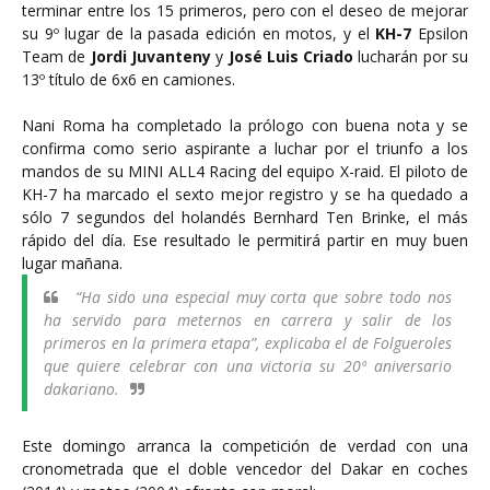
terminar entre los 15 primeros, pero con el deseo de mejorar
su 9º lugar de la pasada edición en motos, y el
KH-7
Epsilon
Team de
Jordi Juvanteny
y
José Luis Criado
lucharán por su
13º título de 6x6 en camiones.
Nani Roma ha completado la prólogo con buena nota y se
confirma como serio aspirante a luchar por el triunfo a los
mandos de su MINI ALL4 Racing del equipo X-raid. El piloto de
KH-7 ha marcado el sexto mejor registro y se ha quedado a
sólo 7 segundos del holandés Bernhard Ten Brinke, el más
rápido del día. Ese resultado le permitirá partir en muy buen
lugar mañana.
“Ha sido una especial muy corta que sobre todo nos
ha servido para meternos en carrera y salir de los
primeros en la primera etapa”, explicaba el de Folgueroles
que quiere celebrar con una victoria su 20º aniversario
dakariano.
Este domingo arranca la competición de verdad con una
cronometrada que el doble vencedor del Dakar en coches