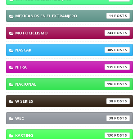
MEXICANOS EN EL EXTRANJERO
11
MOTOCICLISMO
243
NASCAR
385
NHRA
139
NACIONAL
196
W SERIES
38
WEC
38
KARTING
130