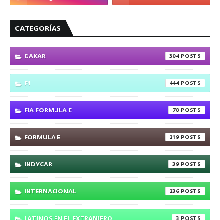
CATEGORÍAS
DAKAR
304
F1
444
FIA FORMULA E
78
FORMULA E
219
INDYCAR
39
INTERNACIONAL
236
LATINOS EN EL EXTRANJERO
3