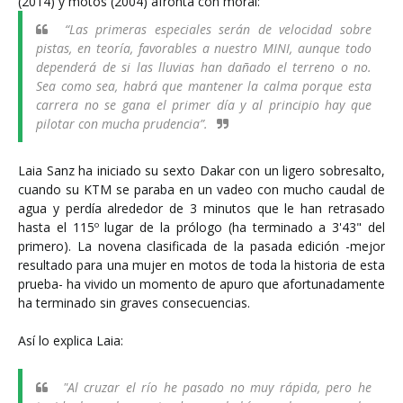
(2014) y motos (2004) afronta con moral:
“Las primeras especiales serán de velocidad sobre
pistas, en teoría, favorables a nuestro MINI, aunque todo
dependerá de si las lluvias han dañado el terreno o no.
Sea como sea, habrá que mantener la calma porque esta
carrera no se gana el primer día y al principio hay que
pilotar con mucha prudencia”.
Laia Sanz ha iniciado su sexto Dakar con un ligero sobresalto,
cuando su KTM se paraba en un vadeo con mucho caudal de
agua y perdía alrededor de 3 minutos que le han retrasado
hasta el 115º lugar de la prólogo (ha terminado a 3'43" del
primero). La novena clasificada de la pasada edición -mejor
resultado para una mujer en motos de toda la historia de esta
prueba- ha vivido un momento de apuro que afortunadamente
ha terminado sin graves consecuencias.
Así lo explica Laia:
"Al cruzar el río he pasado no muy rápida, pero he