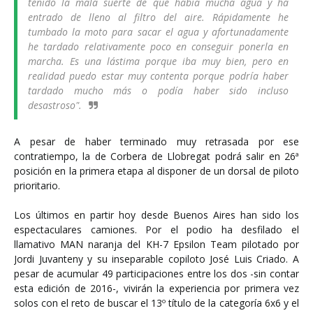
tenido la mala suerte de que había mucha agua y ha
entrado de lleno al filtro del aire. Rápidamente he
tumbado la moto para sacar el agua y afortunadamente
he tardado relativamente poco en conseguir ponerla en
marcha. Es una lástima porque iba muy bien, pero en
realidad puedo estar muy contenta porque podría haber
tardado mucho más o podía haber sido incluso
desastroso".
A pesar de haber terminado muy retrasada por ese
contratiempo, la de Corbera de Llobregat podrá salir en 26ª
posición en la primera etapa al disponer de un dorsal de piloto
prioritario.
Los últimos en partir hoy desde Buenos Aires han sido los
espectaculares camiones. Por el podio ha desfilado el
llamativo MAN naranja del KH-7 Epsilon Team pilotado por
Jordi Juvanteny y su inseparable copiloto José Luis Criado. A
pesar de acumular 49 participaciones entre los dos -sin contar
esta edición de 2016-, vivirán la experiencia por primera vez
solos con el reto de buscar el 13º título de la categoría 6x6 y el