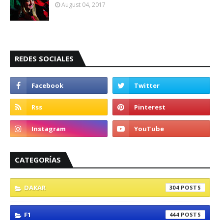
August 04, 2017
REDES SOCIALES
CATEGORÍAS
DAKAR
304
F1
444