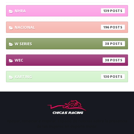
NHRA
139
NACIONAL
196
W SERIES
38
WEC
38
KARTING
130
Apoyar, conectar e inspirar. Espacio de noticias sobre la presencia
de las mujeres en deporte motor.