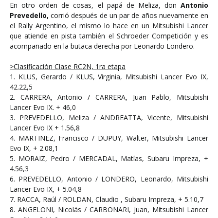
En otro orden de cosas, el papá de Meliza, don
Antonio
Prevedello,
corrió después de un par de años nuevamente en
el Rally Argentino, el mismo lo hace en un Mitsubishi Lancer
que atiende en pista también el Schroeder Competición y es
acompañado en la butaca derecha por Leonardo Londero.
>Clasificación Clase RC2N, 1ra etapa
1. KLUS, Gerardo / KLUS, Virginia, Mitsubishi Lancer Evo IX,
42.22,5
2. CARRERA, Antonio / CARRERA, Juan Pablo, Mitsubishi
Lancer Evo IX. + 46,0
3. PREVEDELLO, Meliza / ANDREATTA, Vicente, Mitsubishi
Lancer Evo IX + 1.56,8
4. MARTINEZ, Francisco / DUPUY, Walter, Mitsubishi Lancer
Evo IX, + 2.08,1
5. MORAIZ, Pedro / MERCADAL, Matías, Subaru Impreza, +
4.56,3
6. PREVEDELLO, Antonio / LONDERO, Leonardo, Mitsubishi
Lancer Evo IX, + 5.04,8
7. RACCA, Raúl / ROLDAN, Claudio , Subaru Impreza, + 5.10,7
8. ANGELONI, Nicolás / CARBONARI, Juan, Mitsubishi Lancer