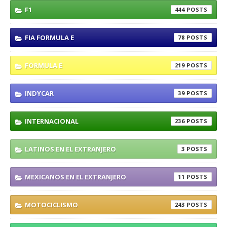
F1
444
FIA FORMULA E
78
FORMULA E
219
INDYCAR
39
INTERNACIONAL
236
LATINOS EN EL EXTRANJERO
3
MEXICANOS EN EL EXTRANJERO
11
MOTOCICLISMO
243