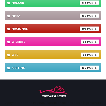
NASCAR
385
NHRA
139
NACIONAL
196
W SERIES
38
WEC
38
KARTING
130
Apoyar, conectar e inspirar. Espacio de noticias sobre la presencia