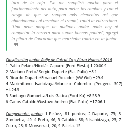
taco de la caja. Eso me complicó mucho para el
funcionamiento del auto, para meter los cambios y con el
riesgo de que se rompan más elementos así que
abandonamos al terminar el tramo", contó la entrerriana.
"Una pena porque no pudimos andar nada hoy ni
completar la carrera para sumar buenos puntos", agregó
la piloto de Concordia que marchaba cuarta en la Junior.
Clasificación Junior Rally de Cutral Co y Plaza Huincul 2016
1-Pablo Peláez/Nicolás Capurro (Ford Fiesta) 1.20:00.9
2-Mariano Preto/ Sergio Daparte (Fiat Palio) +8.1
3-Ricardo Daparte/Emanuel Rozados (VW Gol) +29.4
4-Maximiliano Isanbizaga/Marcelo Colombo (Peugeot 307)
+4:24.3
5-Santiago Gambetta/Luis Gatica (Ford Ka) +8:58.9
6-Carlos Cataldo/Gustavo Andreu (Fiat Palio) +17:06.1
Campeonato Junior
: 1-Peláez, 81 puntos; 2-Daparte, 75; 3-
Gambetta, 49; 4-Preto, 46; 5-Cataldo, 38; 6-Isanbizaga, 25; 7-
Cutro, 23; 8-Monserratt, 20; 9-Faiella, 15.