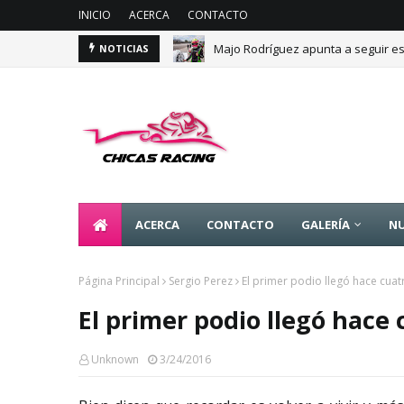
INICIO
ACERCA
CONTACTO
Majo Rodríguez apunta a seguir es
NOTICIAS
ACERCA
CONTACTO
GALERÍA
NU
Página Principal
Sergio Perez
El primer podio llegó hace cuat
El primer podio llegó hace
Unknown
3/24/2016