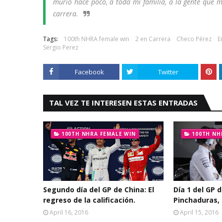
murió hace poco, a toda mi familia, a la gente que 
carrera.
Tags:
100th NHRA female win
2 en Carrera
Checo Pérez
E
Sergio Perez
Facebook
Twitter
TAL VEZ TE INTERESEN ESTAS ENTRADAS
100TH NHRA FEMALE WIN
100TH NH
Segundo día del GP de China: El
Día 1 del GP 
regreso de la calificación.
Pinchaduras,
April 16, 2016
April 15, 2016