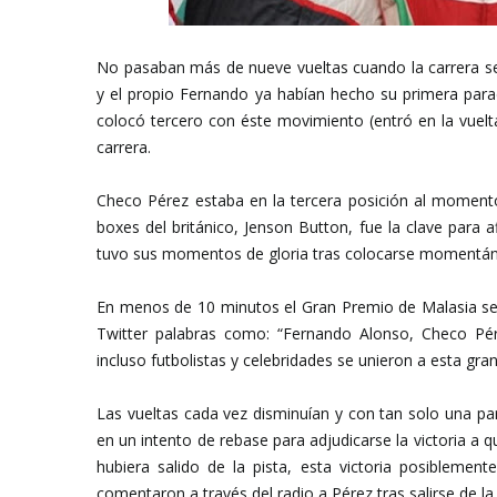
No pasaban más de nueve vueltas cuando la carrera s
y el propio Fernando ya habían hecho su primera para
colocó tercero con éste movimiento (entró en la vuelt
carrera.
Checo Pérez estaba en la tercera posición al momento
boxes del británico, Jenson Button, fue la clave para a
tuvo sus momentos de gloria tras colocarse momentáne
En menos de 10 minutos el Gran Premio de Malasia se
Twitter palabras como: “Fernando Alonso, Checo P
incluso futbolistas y celebridades se unieron a esta gra
Las vueltas cada vez disminuían y con tan solo una par
en un intento de rebase para adjudicarse la victoria a 
hubiera salido de la pista, esta victoria posiblement
comentaron a través del radio a Pérez tras salirse de la 