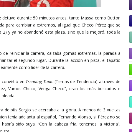
e detuvo durante 50 minutos antes, tanto Massa como Button
da para cambiar a extremos, al igual que Checo Pérez que se
a 2) y ya no abandonó esta plaza, sino que la mejoró, toda la
 de reiniciar la carrera, calzaba gomas extremas, la parada a
fianzar el segundo lugar. Durante la acción en pista, el tapatío
amente como líder de la carrera.
 convirtió en
Trending Topic
(Temas de Tendencia) a través de
érez, Vamos Checo, Venga Checo”, eran los más buscados e
n oleada.
a de pits Sergio se acercaba a la gloria. A menos de 3 vueltas
quien tenía adelanta al español, Fernando Alonso, si Pérez no se
e habría sido suya. “Con la cabeza fría, tenemos la victoria”,
pista.