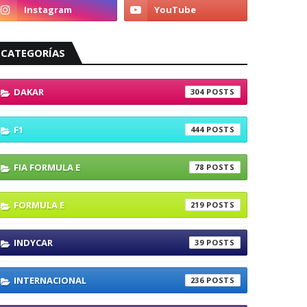
CATEGORÍAS
DAKAR
304
F1
444
FIA FORMULA E
78
FORMULA E
219
INDYCAR
39
INTERNACIONAL
236