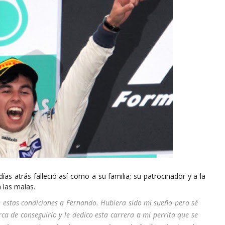
días atrás falleció así como a su familia; su patrocinador y a la
 las malas.
 estas condiciones a Fernando. Hubiera sido mi sueño pero sé
rca de conseguirlo y le dedico esta carrera a mi perrita que se