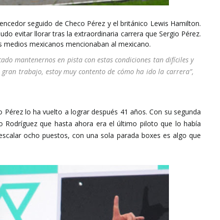
encedor seguido de Checo Pérez y el británico Lewis Hamilton.
pudo evitar llorar tras la extraordinaria carrera que Sergio Pérez.
 los medios mexicanos mencionaban al mexicano.
do mantenernos en pista con estas condiciones tan difíciles y
n gran trabajo, estoy muy contento de cómo ha ido la carrera”,
o Pérez lo ha vuelto a lograr
después
41 años. Con su segunda
 Rodríguez que hasta ahora era el último piloto que lo había
 escalar ocho puestos, con una sola parada boxes es algo que