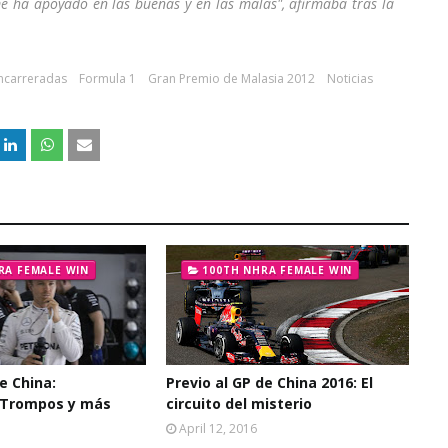
me ha apoyado en las buenas y en las malas", afirmaba tras la
ncarreradas
Formula 1
Gran Premio de Malasia 2012
Noticias
RA FEMALE WIN
100TH NHRA FEMALE WIN
de China:
Previo al GP de China 2016: El
 Trompos y más
circuito del misterio
April 12, 2016