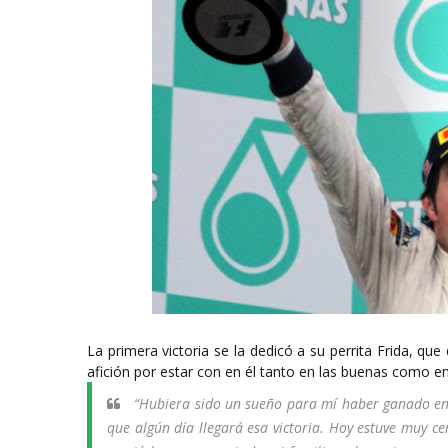
La primera victoria se la dedicó a su perrita Frida, que 
afición por estar con en él tanto en las buenas como en
“Hubiera sido un sueño para mí haber ganado en
que algún día llegará esa victoria. Hoy estuve muy ce