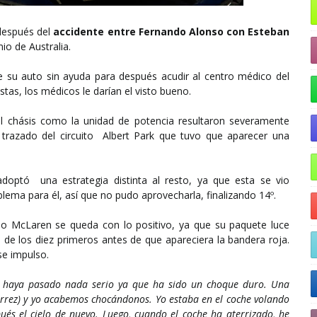
después del
accidente entre Fernando Alonso con Esteban
mio de Australia.
e su auto sin ayuda para después acudir al centro médico del
estas, los médicos le darían el visto bueno.
el chásis como la unidad de potencia resultaron severamente
 trazado del circuito Albert Park que tuvo que aparecer una
doptó una estrategia distinta al resto, ya que esta se vio
ema para él, así que no pudo aprovecharla, finalizando 14º.
po McLaren se queda con lo positivo, ya que su paquete luce
de los diez primeros antes de que apareciera la bandera roja.
e impulso.
no haya pasado nada serio ya que ha sido un choque duro. Una
rrez) y yo acabemos chocándonos. Yo estaba en el coche volando
pués el cielo de nuevo. Luego, cuando el coche ha aterrizado, he