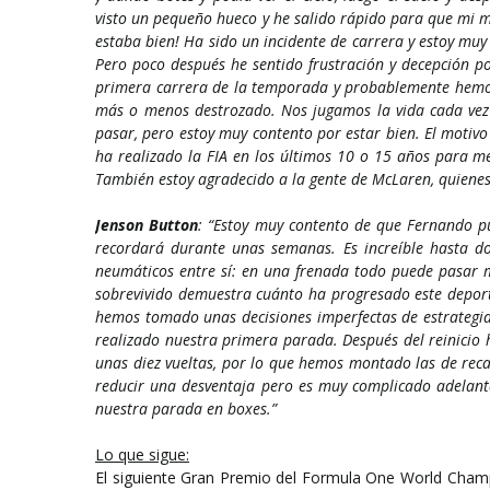
visto un pequeño hueco y he salido rápido para que mi ma
estaba bien! Ha sido un incidente de carrera y estoy mu
Pero poco después he sentido frustración y decepción
primera carrera de la temporada y probablemente hemo
más o menos destrozado. Nos jugamos la vida cada vez
pasar, pero estoy muy contento por estar bien. El motivo
ha realizado la FIA en los últimos 10 o 15 años para me
También estoy agradecido a la gente de McLaren, quiene
Jenson Button
: “Estoy muy contento de que Fernando pu
recordará durante unas semanas. Es increíble hasta d
neumáticos entre sí: en una frenada todo puede pasar 
sobrevivido demuestra cuánto ha progresado este depor
hemos tomado unas decisiones imperfectas de estrategi
realizado nuestra primera parada. Después del reinici
unas diez vueltas, por lo que hemos montado las de reca
reducir una desventaja pero es muy complicado adelant
nuestra parada en boxes.”
Lo que sigue:
El siguiente Gran Premio del Formula One World Champi