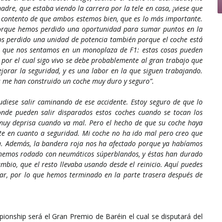
dre, que estaba viendo la carrera por la tele en casa, ¡viese que
y contento de que ambos estemos bien, que es lo más importante.
 porque hemos perdido una oportunidad para sumar puntos en la
s perdido una unidad de potencia también porque el coche está
 que nos sentamos en un monoplaza de F1: estas cosas pueden
 por el cual sigo vivo se debe probablemente al gran trabajo que
jorar la seguridad, y es una labor en la que siguen trabajando.
s me han construido un coche muy duro y seguro”.
diese salir caminando de ese accidente. Estoy seguro de que lo
onde pueden salir disparados estos coches cuando se tocan los
muy deprisa cuando va mal. Pero el hecho de que su coche haya
te en cuanto a seguridad. Mi coche no ha ido mal pero creo que
a. Además, la bandera roja nos ha afectado porque ya habíamos
o hemos rodado con neumáticos súperblandos, y éstas han durado
mbio, que el resto llevaba usando desde el reinicio. Aquí puedes
ar, por lo que hemos terminado en la parte trasera después de
onship será el Gran Premio de Baréin el cual se disputará del