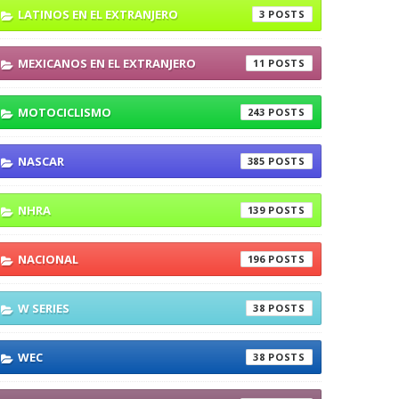
LATINOS EN EL EXTRANJERO
3
MEXICANOS EN EL EXTRANJERO
11
MOTOCICLISMO
243
NASCAR
385
NHRA
139
NACIONAL
196
W SERIES
38
WEC
38