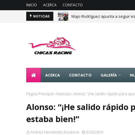
INICIO
ACERCA
CONTACTO
Majo Rodríguez apunta a seguir es
NOTICIAS
ACERCA
CONTACTO
GALERÍA
NU
Página Principal
Noticias
Alonso: “¡He salido rápido para que
Alonso: “¡He salido rápido
estaba bien!”
Andrea Hernández Escalona
3/20/2016