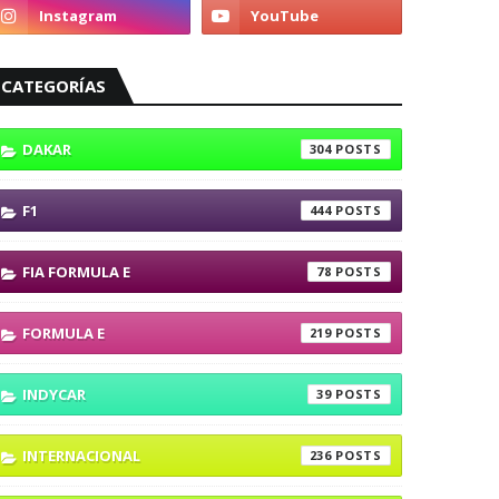
CATEGORÍAS
DAKAR
304
F1
444
FIA FORMULA E
78
FORMULA E
219
INDYCAR
39
INTERNACIONAL
236