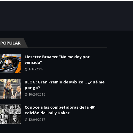
POPULAR
Liesette Braams: "No me doy por
vencida"
1/16/2018
BLOG: Gran Premio de México... ¿qué me
pongo?
10/24/2016
Conoce a las competidoras de la 40ª
edición del Rally Dakar
12/04/2017