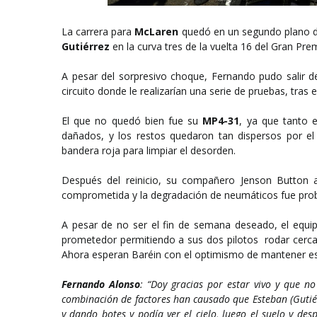
La carrera para
McLaren
quedó en un segundo plano 
Gutiérrez
en la curva tres de la vuelta 16 del Gran Pre
A pesar del sorpresivo choque, Fernando pudo salir d
circuito donde le realizarían una serie de pruebas, tras 
El que no quedó bien fue su
MP4-31
, ya que tanto 
dañados, y los restos quedaron tan dispersos por el
bandera roja para limpiar el desorden.
Después del reinicio, su compañero Jenson Button a
comprometida y la degradación de neumáticos fue probl
A pesar de no ser el fin de semana deseado, el equi
prometedor permitiendo a sus dos pilotos rodar cerca 
Ahora esperan Baréin con el optimismo de mantener es
Fernando Alonso
: “Doy gracias por estar vivo y que 
combinación de factores han causado que Esteban (Gutié
y dando botes y podía ver el cielo, luego el suelo y des