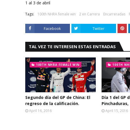
1 al 3 de abril
Tags:
100th NHRA female win
2 en Carrera
Encarreradas
Facebook
Twitter
TAL VEZ TE INTERESEN ESTAS ENTRADAS
100TH NHRA FEMALE WIN
100TH NH
Segundo día del GP de China: El
Día 1 del GP 
regreso de la calificación.
Pinchaduras,
April 16, 2016
April 15, 2016