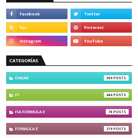
CATEGORÍAS
DAKAR
304
F1
444
FIA FORMULA E
78
FORMULA E
219