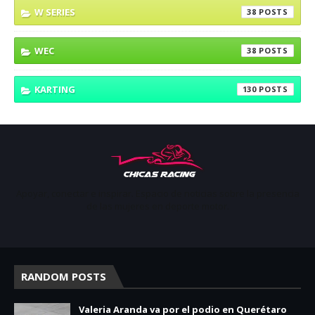
W SERIES
38
WEC
38
KARTING
130
Apoyar, conectar e inspirar. Espacio de noticias sobre la presencia
de las mujeres en deporte motor.
RANDOM POSTS
Valeria Aranda va por el podio en Querétaro