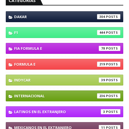
CATEGORÍAS
DAKAR
304
F1
444
FIA FORMULA E
78
FORMULA E
219
INDYCAR
39
INTERNACIONAL
236
LATINOS EN EL EXTRANJERO
3
MEXICANOS EN EL EXTRANJERO
11