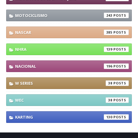
MOTOCICLISMO
243
NASCAR
385
NHRA
139
NACIONAL
196
W SERIES
38
WEC
38
KARTING
130