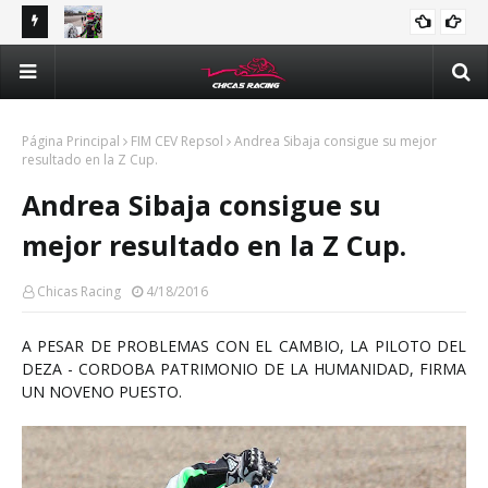
tle y
Majo Rodríguez apunta a seguir escalando posiciones en
Val
Challenge Series durante la visita a Querétaro
man
Méx
Página Principal
FIM CEV Repsol
Andrea Sibaja consigue su mejor
resultado en la Z Cup.
Andrea Sibaja consigue su
mejor resultado en la Z Cup.
Chicas Racing
4/18/2016
A PESAR DE PROBLEMAS CON EL CAMBIO, LA PILOTO DEL
DEZA - CORDOBA PATRIMONIO DE LA HUMANIDAD, FIRMA
UN NOVENO PUESTO.