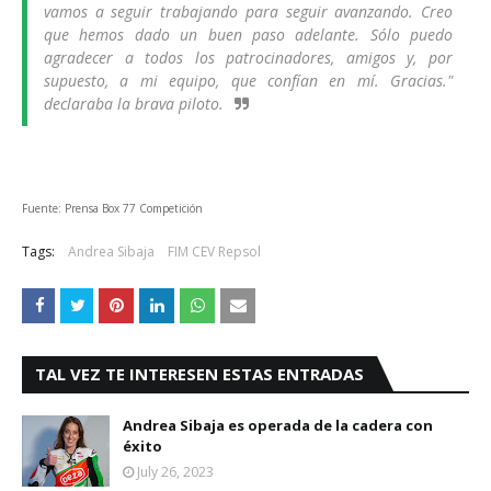
vamos a seguir trabajando para seguir avanzando. Creo
que hemos dado un buen paso adelante. Sólo puedo
agradecer a todos los patrocinadores, amigos y, por
supuesto, a mi equipo, que confían en mí. Gracias."
declaraba la brava piloto.
Fuente: Prensa Box 77 Competición
Tags:
Andrea Sibaja
FIM CEV Repsol
TAL VEZ TE INTERESEN ESTAS ENTRADAS
Andrea Sibaja es operada de la cadera con
éxito
July 26, 2023