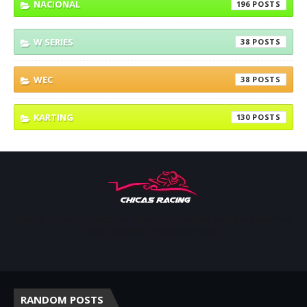
NACIONAL
196
W SERIES
38
WEC
38
KARTING
130
Apoyar, conectar e inspirar. Espacio de noticias sobre la presencia
de las mujeres en deporte motor.
RANDOM POSTS