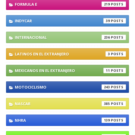
FORMULA E
219
INDYCAR
39
INTERNACIONAL
236
LATINOS EN EL EXTRANJERO
3
MEXICANOS EN EL EXTRANJERO
11
MOTOCICLISMO
243
NASCAR
385
NHRA
139