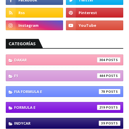
CATEGORÍAS
DAKAR
304
F1
444
FIA FORMULA E
78
FORMULA E
219
INDYCAR
39