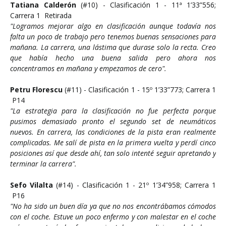
Tatiana Calderón
(#10) - Clasificación 1 - 11ª 1’33”556;
Carrera 1 Retirada
"Logramos mejorar algo en clasificación aunque todavía nos
falta un poco de trabajo pero tenemos buenas sensaciones para
mañana. La carrera, una lástima que durase solo la recta. Creo
que había hecho una buena salida pero ahora nos
concentramos en mañana y empezamos de cero".
Petru Florescu
(#11) - Clasificación 1 - 15º 1’33”773; Carrera 1
P14
"La estrategia para la clasificación no fue perfecta porque
pusimos demasiado pronto el segundo set de neumáticos
nuevos. En carrera, las condiciones de la pista eran realmente
complicadas. Me salí de pista en la primera vuelta y perdí cinco
posiciones así que desde ahí, tan solo intenté seguir apretando y
terminar la carrera".
Sefo Vilalta
(#14) - Clasificación 1 - 21º 1’34”958; Carrera 1
P16
"No ha sido un buen día ya que no nos encontrábamos cómodos
con el coche. Estuve un poco enfermo y con malestar en el coche