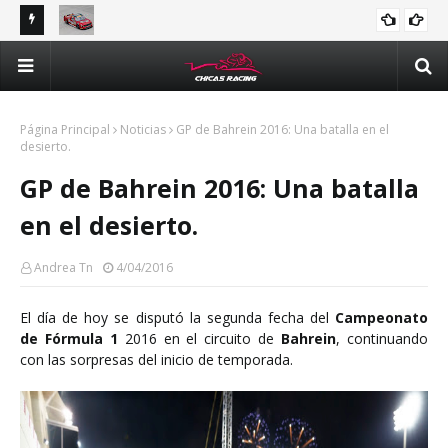
ones en
Valeria Aranda va por el podio en Querétaro para
Jas
NACIONAL
mantenerse en la pelea por el campeonato de Trucks
con
México Series
Página Principal
Noticias
GP de Bahrein 2016: Una batalla en el
desierto.
GP de Bahrein 2016: Una batalla
en el desierto.
Andrea Tn
4/04/2016
El día de hoy se disputó la segunda fecha del
Campeonato
de Fórmula 1
2016 en el circuito de
Bahrein
, continuando
con las sorpresas del inicio de temporada.