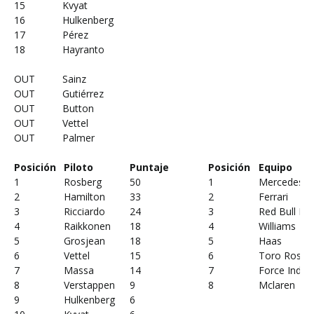
15
Kvyat
16
Hulkenberg
17
Pérez
18
Hayranto
OUT
Sainz
OUT
Gutiérrez
OUT
Button
OUT
Vettel
OUT
Palmer
Posición
Piloto
Puntaje
Posición
Equipo
1
Rosberg
50
1
Mercedes
2
Hamilton
33
2
Ferrari
3
Ricciardo
24
3
Red Bull Ra
4
Raikkonen
18
4
Williams
5
Grosjean
18
5
Haas
6
Vettel
15
6
Toro Rosso
7
Massa
14
7
Force India
8
Verstappen
9
8
Mclaren
9
Hulkenberg
6