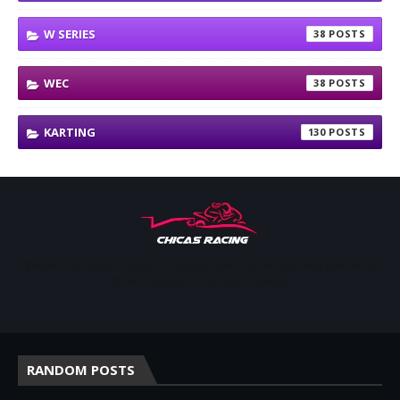
W SERIES
38
WEC
38
KARTING
130
Apoyar, conectar e inspirar. Espacio de noticias sobre la presencia
de las mujeres en deporte motor.
RANDOM POSTS