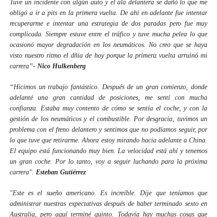
Tuve un incidente con algún auto y el ala delantera se dañó lo que me
obligó a ir a pits en la primera vuelta. De ahí en adelante fue intentar
recuperarme e intentar una estrategia de dos paradas pero fue muy
complicada. Siempre estuve entre el tráfico y tuve mucha pelea lo que
ocasionó mayor degradación en los neumáticos. No creo que se haya
visto nuestro ritmo el dñia de hoy porque la primera vuelta arruinó mi
carrera”-
Nico Hulkenberg
“Hicimos un trabajo fantástico. Después de un gran comienzo, donde
adelanté una gran cantidad de posiciones, me sentí con mucha
confianza. Estaba muy contento de cómo se sentía el coche, y con la
gestión de los neumáticos y el combustible. Por desgracia, tuvimos un
problema con el freno delantero y sentimos que no podíamos seguir, por
lo que tuve que retirarme. Ahora estoy mirando hacia adelante a China.
El equipo está funcionando muy bien. La velocidad está ahí y tenemos
un gran coche. Por lo tanto, voy a seguir luchando para la próxima
carrera".
Esteban Gutiérrez
"Este es el sueño americano. Es increíble. Dije que teníamos que
administrar nuestras expectativas después de haber terminado sexto en
Australia, pero aquí terminé quinto. Todavía hay muchas cosas que