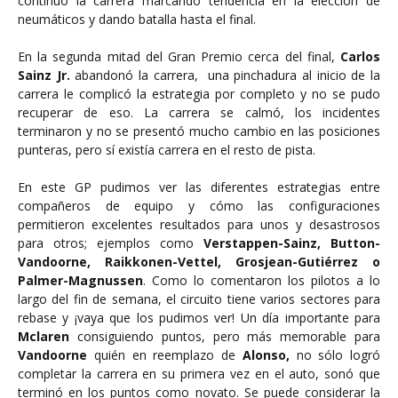
continuó la carrera marcando tendencia en la elección de
neumáticos y dando batalla hasta el final.
En la segunda mitad del Gran Premio cerca del final,
Carlos
Sainz Jr.
abandonó la carrera, una pinchadura al inicio de la
carrera le complicó la estrategia por completo y no se pudo
recuperar de eso. La carrera se calmó, los incidentes
terminaron y no se presentó mucho cambio en las posiciones
punteras, pero sí existía carrera en el resto de pista.
En este GP pudimos ver las diferentes estrategias entre
compañeros de equipo y cómo las configuraciones
permitieron excelentes resultados para unos y desastrosos
para otros; ejemplos como
Verstappen-Sainz, Button-
Vandoorne, Raikkonen-Vettel, Grosjean-Gutiérrez o
Palmer-Magnussen
. Como lo comentaron los pilotos a lo
largo del fin de semana, el circuito tiene varios sectores para
rebase y ¡vaya que los pudimos ver! Un día importante para
Mclaren
consiguiendo puntos, pero más memorable para
Vandoorne
quién en reemplazo de
Alonso,
no sólo logró
completar la carrera en su primera vez en el auto, sonó que
terminó en los puntos como novato. Se puede considerar la