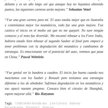
delante y es un año largo así que aunque hoy no hayamos obtenido
puntos, las siguientes carreras serán mejores.”
Sebastian Vettel
“Fue una gran carrera para mí. El auto estaba mejor que en Australia
y controlamos mejor los neumáticos, todo fue una gran mejora. Fue
caótico el inicio en el medio así que no me quejaré. No tuve ningún
contacto y el resto fue divertido. Me encantó rebasar a los Force India,
hubiera estado bien rebasar al segundo Sauber al final pero empecé a
tener problemas con la degradación del neumático y cambiamos de
estrategia. Es emocionante ver el potencial del auto, veremos que pasa
en China.”
Pascal Wehrlein
“Fue genial ver la bandera a cuadros. El inicio fue bueno cuando nos
mezclamos con los Sauber y Renault pero teníamos una estrategia
diferente a los de alrededor. Sufrimos degradación en los neumáticos y
eso opacó nuestro progreso. Conozco bien el circuito de Shanghái,
espero mejorar allá.”
Rio Haryanto
Tags:
100th NHRA female win
2 en Carrera
Bahrein
Encarreradas
Fórmula 1
Noticias