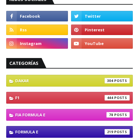
CATEGORÍAS
DAKAR
304
F1
444
FIA FORMULA E
78
FORMULA E
219