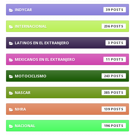
INDYCAR
39
INTERNACIONAL
236
LATINOS EN EL EXTRANJERO
3
MEXICANOS EN EL EXTRANJERO
11
MOTOCICLISMO
243
NASCAR
385
NHRA
139
NACIONAL
196