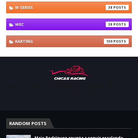
W SERIES
38
WEC
38
KARTING
130
Apoyar, conectar e inspirar. Espacio de noticias sobre la presencia
de las mujeres en deporte motor.
RANDOM POSTS
Majo Rodríguez apunta a seguir escalando