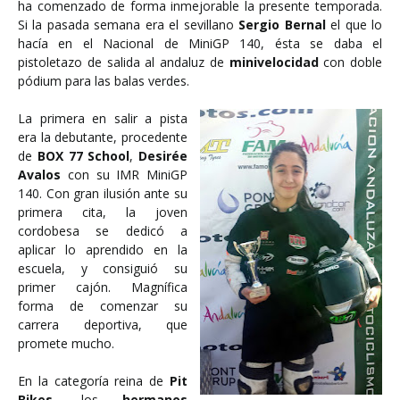
ha comenzado de forma inmejorable la presente temporada.
Si la pasada semana era el sevillano
Sergio Bernal
el que lo
hacía en el Nacional de MiniGP 140, ésta se daba el
pistoletazo de salida al andaluz de
minivelocidad
con doble
pódium para las balas verdes.
La primera en salir a pista
era la debutante, procedente
de
BOX 77 School
,
Desirée
Avalos
con su IMR MiniGP
140. Con gran ilusión ante su
primera cita, la joven
cordobesa se dedicó a
aplicar lo aprendido en la
escuela, y consiguió su
primer cajón. Magnífica
forma de comenzar su
carrera deportiva, que
promete mucho.
En la categoría reina de
Pit
Bikes
, los
hermanos