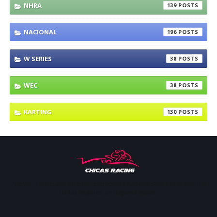
NHRA
139
NACIONAL
196
W SERIES
38
WEC
38
KARTING
130
Apoyar, conectar e inspirar. Espacio de noticias sobre la presencia
de las mujeres en deporte motor.