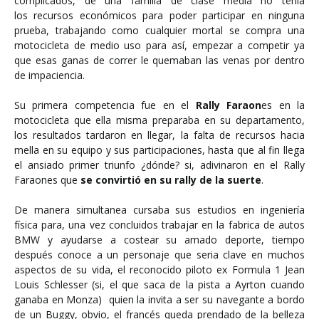
complicados, de una familia de clase media no tenía
los recursos económicos para poder participar en ninguna
prueba, trabajando como cualquier mortal se compra una
motocicleta de medio uso para así, empezar a competir ya
que esas ganas de correr le quemaban las venas por dentro
de impaciencia.
Su primera competencia fue en el
Rally Faraon
es en la
motocicleta que ella misma preparaba en su departamento,
los resultados tardaron en llegar, la falta de recursos hacia
mella en su equipo y sus participaciones, hasta que al fin llega
el ansiado primer triunfo ¿dónde? si, adivinaron en el Rally
Faraones que
se convirtió en su rally de la suerte
.
De manera simultanea cursaba sus estudios en ingeniería
física para, una vez concluidos trabajar en la fabrica de autos
BMW y ayudarse a costear su amado deporte, tiempo
después conoce a un personaje que seria clave en muchos
aspectos de su vida, el reconocido piloto ex Formula 1 Jean
Louis Schlesser (si, el que saca de la pista a Ayrton cuando
ganaba en Monza) quien la invita a ser su navegante a bordo
de un Buggy, obvio, el francés queda prendado de la belleza