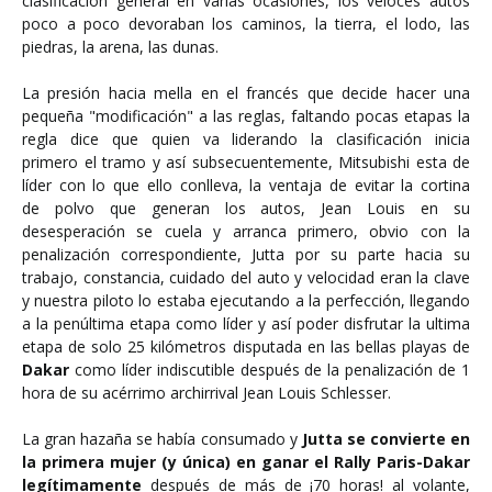
clasificación general en varias ocasiones, los veloces autos
poco a poco devoraban los caminos, la tierra, el lodo, las
piedras, la arena, las dunas.
La presión hacia mella en el francés que decide hacer una
pequeña "modificación" a las reglas, faltando pocas etapas la
regla dice que quien va liderando la clasificación inicia
primero el tramo y así subsecuentemente, Mitsubishi esta de
líder con lo que ello conlleva, la ventaja de evitar la cortina
de polvo que generan los autos, Jean Louis en su
desesperación se cuela y arranca primero, obvio con la
penalización correspondiente, Jutta por su parte hacia su
trabajo, constancia, cuidado del auto y velocidad eran la clave
y nuestra piloto lo estaba ejecutando a la perfección, llegando
a la penúltima etapa como líder y así poder disfrutar la ultima
etapa de solo 25 kilómetros disputada en las bellas playas de
Dakar
como líder indiscutible después de la penalización de 1
hora de su acérrimo archirrival Jean Louis Schlesser.
La gran hazaña se había consumado y
Jutta se convierte en
la primera mujer (y única) en ganar el Rally Paris-Dakar
legítimamente
después de más de ¡70 horas! al volante,