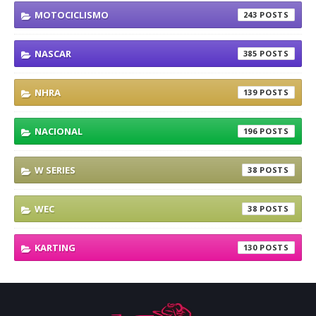
MOTOCICLISMO
243
NASCAR
385
NHRA
139
NACIONAL
196
W SERIES
38
WEC
38
KARTING
130