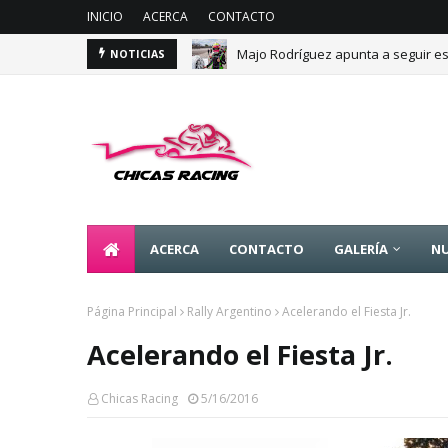
INICIO
ACERCA
CONTACTO
Majo Rodríguez apunta a seguir es
NOTICIAS
ACERCA
CONTACTO
GALERÍA
NU
Página Principal
Rally Argentino
Acelerando el Fiesta Jr.
Acelerando el Fiesta Jr.
Chicas Racing
5/16/2016