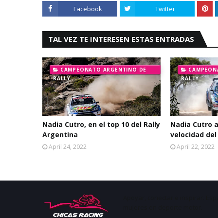
Facebook
Twitter
TAL VEZ TE INTERESEN ESTAS ENTRADAS
CAMPEONATO ARGENTINO DE
CAMPEON
RALLY
RALLY
Nadia Cutro, en el top 10 del Rally
Nadia Cutro a
Argentina
velocidad del
April 24, 2022
April 22, 2022
Apoyar, conectar e inspirar. Esp
mujeres en deporte motor.