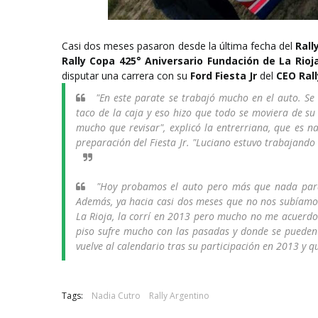
Casi dos meses pasaron desde la última fecha del
Rall
Rally Copa 425° Aniversario Fundación de La Rioj
disputar una carrera con su
Ford Fiesta Jr
del
CEO Ral
"En este parate se trabajó mucho en el auto. S
taco de la caja y eso hizo que todo se moviera de su
mucho que revisar", explicó la entrerriana, que es 
preparación del Fiesta Jr. "Luciano estuvo trabajand
"Hoy probamos el auto pero más que nada para
Además, ya hacia casi dos meses que no nos subíamos 
La Rioja, la corrí en 2013 pero mucho no me acuerdo
piso sufre mucho con las pasadas y donde se pueden 
vuelve al calendario tras su participación en 2013 y q
Tags:
Nadia Cutro
Rally Argentino