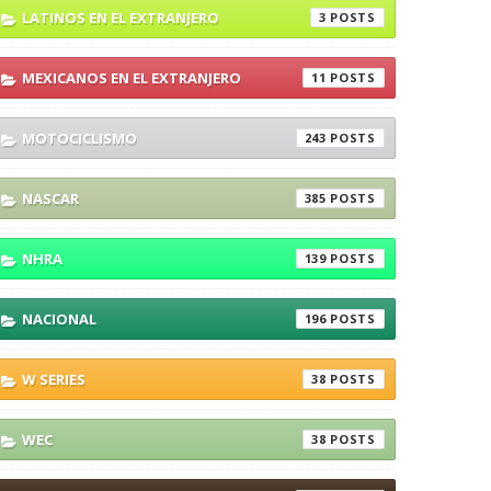
LATINOS EN EL EXTRANJERO
3
MEXICANOS EN EL EXTRANJERO
11
MOTOCICLISMO
243
NASCAR
385
NHRA
139
NACIONAL
196
W SERIES
38
WEC
38