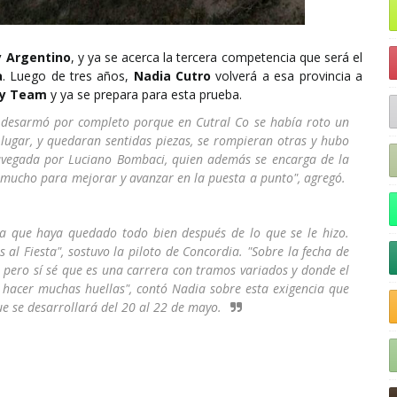
y Argentino
, y ya se acerca la tercera competencia que será el
a
. Luego de tres años,
Nadia Cutro
volverá a esa provincia a
ly Team
y ya se prepara para esta prueba.
e desarmó por completo porque en Cutral Co se había roto un
 lugar, y quedaran sentidas piezas, se rompieran otras y hubo
navegada por Luciano Bombaci, quien además se encarga de la
o mucho para mejorar y avanzar en la puesta a punto", agregó.
 que haya quedado todo bien después de lo que se le hizo.
al Fiesta", sostuvo la piloto de Concordia. "Sobre la fecha de
 pero sí sé que es una carrera con tramos variados y donde el
hacer muchas huellas", contó Nadia sobre esta exigencia que
ue se desarrollará del 20 al 22 de mayo.