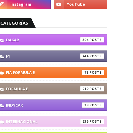
CATEGORÍAS
DAKAR
304
F1
444
FIA FORMULA E
78
FORMULA E
219
INDYCAR
39
INTERNACIONAL
236