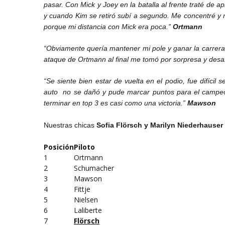
pasar. Con Mick y Joey en la batalla al frente traté de 
y cuando Kim se retiró subí a segundo. Me concentré y 
porque mi distancia con Mick era poca.”
Ortmann
“Obviamente quería mantener mi pole y ganar la carrera
ataque de Ortmann al final me tomó por sorpresa y des
“Se siente bien estar de vuelta en el podio, fue difícil 
auto
no se dañó y pude marcar puntos para el campeon
terminar en top 3 es casi como una victoria.”
Mawson
Nuestras chicas
Sofia Flörsch y Marilyn Niederhauser
Posición
Piloto
1
Ortmann
2
Schumacher
3
Mawson
4
Fittje
5
Nielsen
6
Laliberte
7
Flörsch