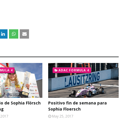
MULA 4
ADAC FORMULA 4
io de Sophia Flörsch
Positivo fin de semana para
ng
Sophia Floersch
 2017
May 25, 2017