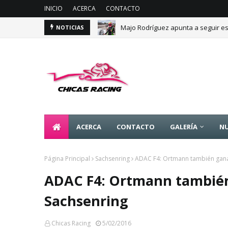
INICIO
ACERCA
CONTACTO
Majo Rodríguez apunta a seguir es
NOTICIAS
ACERCA
CONTACTO
GALERÍA
NU
Página Principal
Sachsenring
ADAC F4: Ortmann también gana
ADAC F4: Ortmann también
Sachsenring
Chicas Racing
5/02/2016