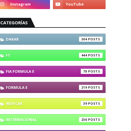
CATEGORÍAS
DAKAR
304
F1
444
FIA FORMULA E
78
FORMULA E
219
INDYCAR
39
INTERNACIONAL
236