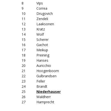
8
Vips
9
Correa
10
Drugovich
11
Zendeli
12
Laaksonen
13
Kratz
14
Wolf
15
Scherer
16
Gachot
17
Meikup
18
Preining
19
Hanses
20
Auricchio
21
Hoogenboom
22
Gulbrandsen
23
Feller
24
Brandt
25
Niederhauser
26
Waldherr
27
Hamprecht