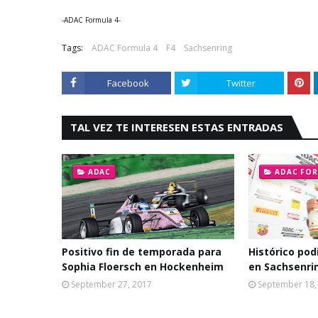
-ADAC Formula 4-
Tags:
ADAC Formula 4
F4
Sachsenring
Facebook
Twitter
TAL VEZ TE INTERESEN ESTAS ENTRADAS
ADAC
ADAC FOR
Positivo fin de temporada para
Histórico pod
Sophia Floersch en Hockenheim
en Sachsenri
September 27, 2017
September 18,