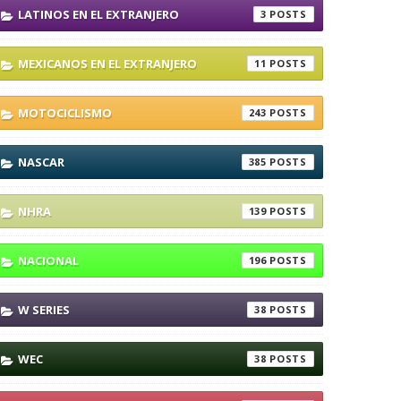
LATINOS EN EL EXTRANJERO
3
MEXICANOS EN EL EXTRANJERO
11
MOTOCICLISMO
243
NASCAR
385
NHRA
139
NACIONAL
196
W SERIES
38
WEC
38