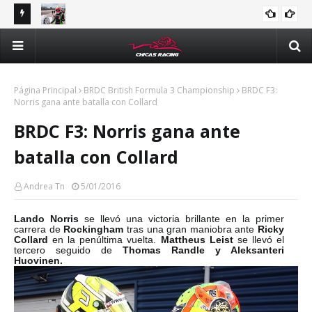
tle y
Majo Rodríguez apunta a seguir escalando posiciones en
Val
Challenge Series durante la visita a Querétaro
man
Méx
Página Principal
BRDC British Formula 3 Championship
BRDC F3:
Norris gana ante batalla con Collard
BRDC F3: Norris gana ante
batalla con Collard
Andrea Tn
5/01/2016
Lando Norris
se llevó una victoria brillante en la primer
carrera de
Rockingham
tras una gran maniobra ante
Ricky
Collard
en la penúltima vuelta.
Mattheus Leist
se llevó el
tercero seguido de
Thomas Randle y Aleksanteri
Huovinen.