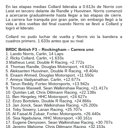
En las etapas medias Collard lideraba a 0.613s de Norris con
Leist en tercero delante de Randle y Huovinen. Norris comenzó
a acercarse gradualmente hasta llegar a las etapas de cierre.
La carrera fue tranquila por gran parte, sin embargo llegó a la
vida a dos vueltas del final cuando Norris se llevó a Collard y
logró el liderato.
Collard no pudo luchar de vuelta y Norris vio la bandera a
cuadros primero, 1.633s antes que su rival.
BRDC British F3 – Rockingham – Carrera uno
1. Lando Norris, Carlin, 14 Laps
2. Ricky Collard, Carlin, +1.633s
3.Matheus Leist, Double R Racing, +2.772s
4. Thomas Randle, Douglas Motorsport, +4.621s
5. Aleksanteri Huovinen, Double R Racing, +8.404s
6. Enaam Ahmed, Douglas Motorsport, +11.550s
7. Ameya Vaidyanathan, Carlin, +12.677s
8. Tarun Reddy, Fortec Motorsports, +13.942s
9. Thomas Maxwell, Sean Walkinshaw Racing, +21.417s
10. Quinlan Lall, Chris Dittmann Racing, +22.138s
11. Ben Hingeley, HHC Motorsport, +24.627s
12. Enzo Bortoleto, Double R Racing, +24.866s
13. Jan Jonck, Sean Walkinshaw Racing, +25.200s
14. Toby Sowery, Lanan Racing, +25.707s
15. Al Faisal Al Zubair, Fortec Motorsports, +26.440s
16. Sisa Ngebulana, HHC Motorsport, +30.161s
17. Eugene Denyssen, Sean Walkinshaw Racing, +30.707s
18. Jeremy Wahome, Chris Dittmann Racing, +32.153s