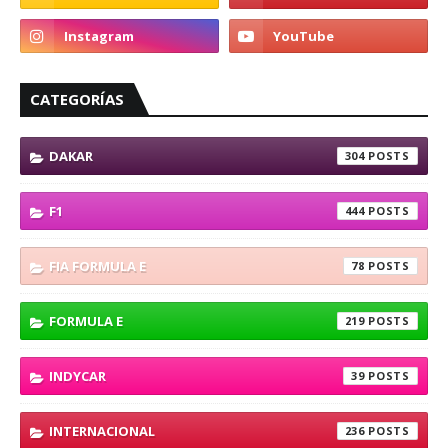
CATEGORÍAS
DAKAR
304
F1
444
FIA FORMULA E
78
FORMULA E
219
INDYCAR
39
INTERNACIONAL
236