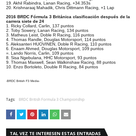
19. Akhil Rabindra, Lanan Racing, +34.353s
20. Krishnaraaj Mahadik, Chris Dittmann Racing, +1 Lap
2016 BRDC Fórmula 3 Británica clasificación después de la
carrera siete de 24
1. Ricky Collard, Carlin, 137 puntos
2. Toby Sowery, Lanan Racing, 134 puntos
3. Matheus Leist, Doble R Racing, 116 puntos
4. Thomas Randle, Douglas Motorsport, 114 puntos
5. Aleksanteri HUOVINEN, Doble R Racing, 110 puntos
6. Enaam Ahmed, Douglas Motorsport, 109 puntos
=. Lando Norris, Carlin, 109 puntos
8. Sisa Ngebulana, HHC Motorsport, 93 puntos
9. Thomas Maxwell, Sean Walkinshaw Racing, 88 puntos
10. Enzo Bortoleto, Double R Racing, 84 puntos
-BRDC British F3 Media-
Tags:
BRDC British Formula 3 Championship
TAL VEZ TE INTERESEN ESTAS ENTRADAS