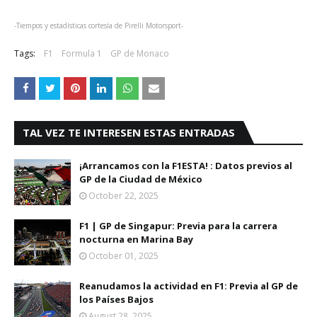
-Tiempos y estadísticas cortesía de Pirelli Motorsport-
Tags:
F1
Formula 1
GP de Monaco
TAL VEZ TE INTERESEN ESTAS ENTRADAS
¡Arrancamos con la F1ESTA! : Datos previos al
GP de la Ciudad de México
October 22, 2025
F1 | GP de Singapur: Previa para la carrera
nocturna en Marina Bay
October 01, 2025
Reanudamos la actividad en F1: Previa al GP de
los Países Bajos
August 28, 2025