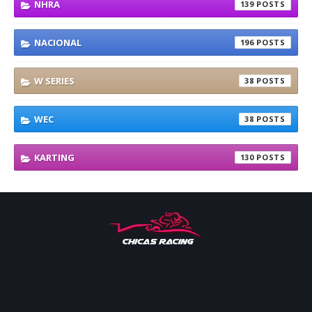
NHRA
139
NACIONAL
196
W SERIES
38
WEC
38
KARTING
130
Apoyar, conectar e inspirar. Espacio de noticias sobre la presencia
de las mujeres en deporte motor.