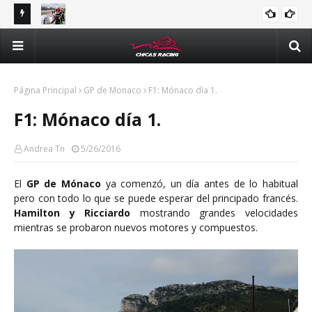
tle y
Majo Rodríguez apunta a seguir escalando posiciones en
Val
Challenge Series durante la visita a Querétaro
man
Méx
Página Principal
GP de Monaco
F1: Mónaco día 1.
F1: Mónaco día 1.
Andrea Tn
5/26/2016
El
GP de Mónaco
ya comenzó, un día antes de lo habitual
pero con todo lo que se puede esperar del principado francés.
Hamilton y Ricciardo
mostrando grandes velocidades
mientras se probaron nuevos motores y compuestos.