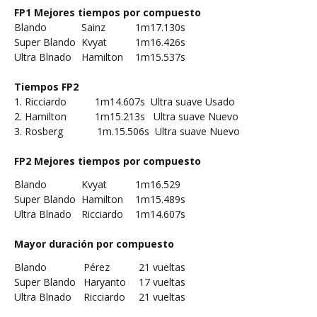
FP1 Mejores tiempos por compuesto
Blando
Sainz
1m17.130s
Super Blando
Kvyat
1m16.426s
Ultra Blnado
Hamilton
1m15.537s
Tiempos FP2
1. Ricciardo 1m14.607s Ultra suave Usado
2. Hamilton 1m15.213s Ultra suave Nuevo
3. Rosberg 1m.15.506s Ultra suave Nuevo
FP2 Mejores tiempos por compuesto
Blando
Kvyat
1m16.529
Super Blando
Hamilton
1m15.489s
Ultra Blnado
Ricciardo
1m14.607s
Mayor duración por compuesto
Blando
Pérez
21 vueltas
Super Blando
Haryanto
17 vueltas
Ultra Blnado
Ricciardo
21 vueltas