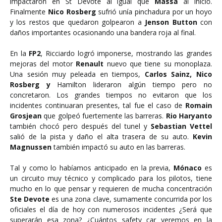
impactaron en St Devote al igual que
Massa
al inicio.
Finalmente
Nico Rosberg
sufrió unía pinchadura por un hoyo
y los restos que quedaron golpearon a
Jenson Button
con
daños importantes ocasionando una bandera roja al final.
En la
FP2
,
Ricciardo logró imponerse, mostrando las grandes
mejoras del motor
Renault
nuevo que tiene su monoplaza.
Una sesión muy peleada en tiempos,
Carlos Sainz, Nico
Rosberg y
Hamilton
lideraron algún tiempo pero no
concretaron. Los grandes tiempos no evitaron que los
incidentes continuaran presentes, tal fue el caso de
Romain
Grosjean
que golpeó fuertemente las barreras.
Rio Haryanto
también chocó pero después del tunel y
Sebastian Vettel
salió de la pista y daño el alta trasera de su auto.
Kevin
Magnussen
también impactó su auto en las barreras.
Tal y como lo habíamos anticipado en la previa,
Mónaco
es
un circuito muy técnico y complicado para los pilotos, tiene
mucho en lo que pensar y requieren de mucha concentración
Ste Devote
es una zona clave, sumamente concurrida por los
oficiales el día de hoy con numerosos incidentes ¿Será que
superarán esa zona? ¿Cuántos safety car veremos en la