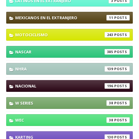
LATINOS EN EL EXTRANJERO
3
MEXICANOS EN EL EXTRANJERO
11
MOTOCICLISMO
243
NASCAR
385
NHRA
139
NACIONAL
196
W SERIES
38
WEC
38
KARTING
130