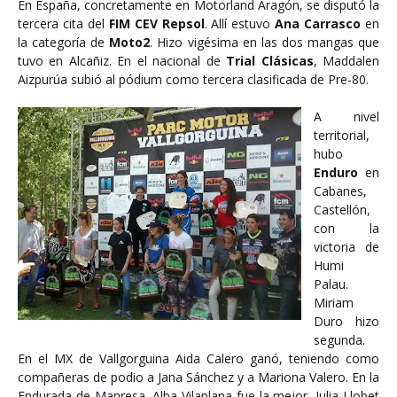
En España, concretamente en Motorland Aragón, se disputó la
tercera cita del
FIM CEV Repsol
. Allí estuvo
Ana Carrasco
en
la categoría de
Moto2
. Hizo vigésima en las dos mangas que
tuvo en Alcañiz. En el nacional de
Trial Clásicas
, Maddalen
Aizpurúa subió al pódium como tercera clasificada de Pre-80.
A nivel
territorial,
hubo
Enduro
en
Cabanes,
Castellón,
con la
victoria de
Humi
Palau.
Miriam
Duro hizo
segunda.
En el MX de Vallgorguina Aida Calero ganó, teniendo como
compañeras de podio a Jana Sánchez y a Mariona Valero. En la
Endurada de Manresa, Alba Vilaplana fue la mejor, Julia Llobet