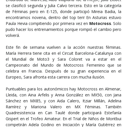
se clasificó segunda y Julia Calvo tercera. Esto en la categoría
de Féminas pero en E-125, donde participó Mireia Badia, la
encontramos novena, dentro del top ten! En Asturias estuvo
Paula Hevia compitiendo por primera vez en
Motocross
. Solo
pudo hacer los entrenamientos porque rompió el cambio pero
volverá.
Este fin de semana vuelven a la acción nuestras féminas.
María Herrera tiene cita en el Circuit Barcelona-Catalunya con
el Mundial de Moto3 y Sara Coloret va a estar en el
Campeonato del Mundo de Motocross Femenino que se
celebra en Francia. Después de su gran experiencia en el
Europeo, Sara afronta esta carrera con mucha ilusión.
Puntuables para los autonómicos hay Motocross en Almenar,
Lleida, con Aina Arfelis y Anna González en MX50, con Jana
Sánchez en MX85, y con Aida Calero, Itziar Millán, Adelina
Ramírez y Mariona Valero en MX Féminas. También
Quadresistencia en Can Taulé donde participará Estefanía
Gispert en el Trofeo Amateur. En el Trial de Niños de Montbui
competirán Adela Godino en Iniciación y María Gutiérrez en