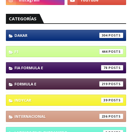
CATEGORÍAS
DAKAR
304
F1
444
FIA FORMULA E
78
FORMULA E
219
INDYCAR
39
INTERNACIONAL
236