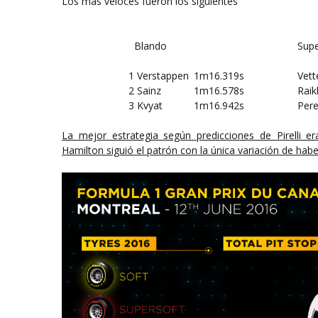
Los más veloces fueron los siguientes
Blando
Supe
1
Verstappen
1m16.319s
Vett
2
Sainz
1m16.578s
Rai
3
Kvyat
1m16.942s
Per
La mejor estrategia según predicciones de Pirelli 
Hamilton siguió el patrón con la única variación de hab