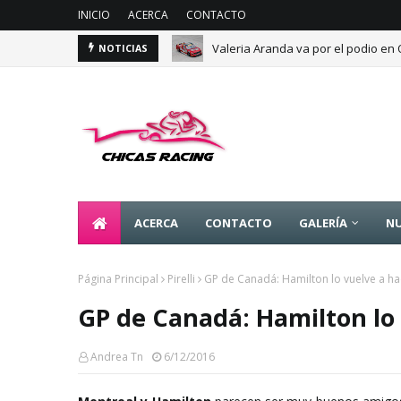
INICIO
ACERCA
CONTACTO
Valeria Aranda va por el podio en
NOTICIAS
ACERCA
CONTACTO
GALERÍA
NU
Página Principal
Pirelli
GP de Canadá: Hamilton lo vuelve a ha
GP de Canadá: Hamilton lo 
Andrea Tn
6/12/2016