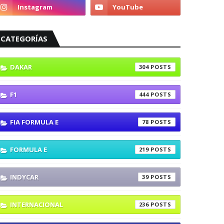
CATEGORÍAS
DAKAR
304
F1
444
FIA FORMULA E
78
FORMULA E
219
INDYCAR
39
INTERNACIONAL
236