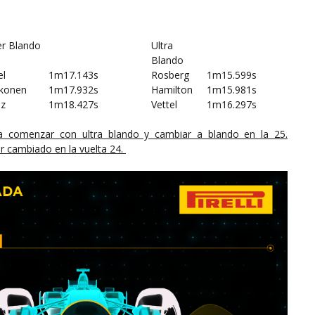
r Blando
Ultra
Blando
el
1m17.143s
Rosberg
1m15.599s
kkonen
1m17.932s
Hamilton
1m15.981s
ez
1m18.427s
Vettel
1m16.297s
era comenzar con ultra blando y cambiar a blando en la 25.
er cambiado en la vuelta 24.