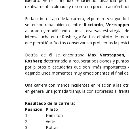
liderato. Vettel continuó reduciendo distancia pe
relativamente calmada y retomó un poco la acción hacia
En la ultima etapa de la carrera, el primero y segundo
se encontraba abierto entre
Ricciardo, Vertsapp
acortado y modificando con las diversas estrategias d
intensa lucha entre Rosberg y Bottas, el piloto de merc
que permitió a Bottas conservar sin problemas la posic
Detrás de él se encontraba
Max Verstappen,
q
Rosberg
determinado a recuperar posiciones y puntos
por pilotos o escuderías que son "más importantes o 
dejando unos momentos muy emocionantes al final de 
Una carrera con menos incidentes en relación a las 
en general una jornada tranquila con sorpresas al fren
Resultado de la carrera:
Posición
Piloto
1
Hamilton
2
Vettel
3
Bottas