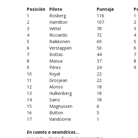
Posición
Piloto
Puntaje
P
1
Rosberg
116
1
2
Hamilton
107
2
3
Vettel
78
3
4
Ricciardo
72
4
5
Raikkonen
69
5
6
Verstappen
50
6
7
Bottas
44
7
8
Massa
37
8
9
Pérez
24
9
10
Kvyat
22
11
Grosjean
22
12
Alonso
18
13
Hulkenberg
18
14
Sainz
18
15
Magnussen
6
16
Button
5
17
Vandoorne
1
En cuanto a neumáticos...