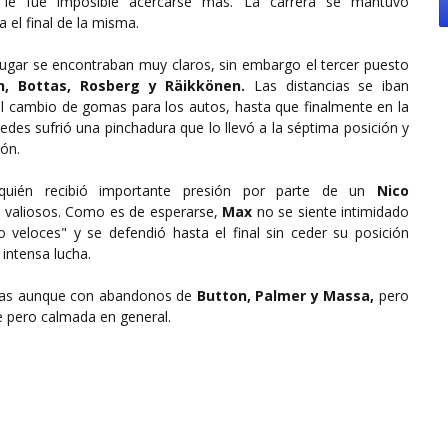
ro le fue imposible acercarse más. La carrera se mantuvo
 el final de la misma.
 lugar se encontraban muy claros, sin embargo el tercer puesto
en, Bottas, Rosberg y Räikkönen.
Las distancias se iban
el cambio de gomas para los autos, hasta que finalmente en la
edes sufrió una pinchadura que lo llevó a la séptima posición y
ión.
uién recibió importante presión por parte de un
Nico
 valiosos. Como es de esperarse,
Max
no se siente intimidado
veloces" y se defendió hasta el final sin ceder su posición
intensa lucha.
otras aunque con abandonos de
Button, Palmer y Massa,
pero
te pero calmada en general.