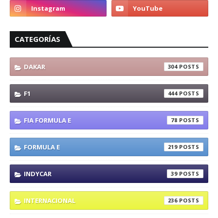
CATEGORÍAS
DAKAR
304
F1
444
FIA FORMULA E
78
FORMULA E
219
INDYCAR
39
INTERNACIONAL
236