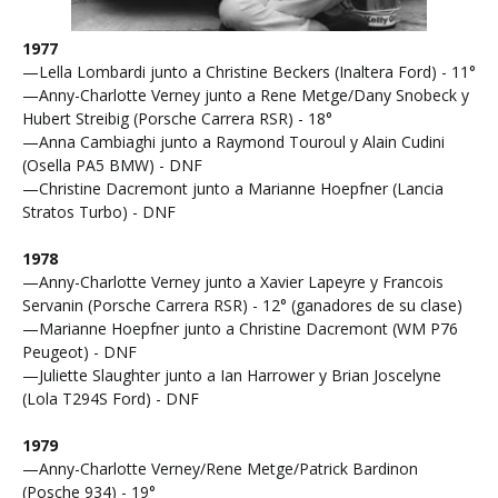
1977
—Lella Lombardi junto a Christine Beckers (Inaltera Ford) - 11°
—Anny-Charlotte Verney junto a Rene Metge/Dany Snobeck y
Hubert Streibig (Porsche Carrera RSR) - 18°
—Anna Cambiaghi junto a Raymond Touroul y Alain Cudini
(Osella PA5 BMW) - DNF
—Christine Dacremont junto a Marianne Hoepfner (Lancia
Stratos Turbo) - DNF
1978
—Anny-Charlotte Verney junto a Xavier Lapeyre y Francois
Servanin (Porsche Carrera RSR) - 12° (ganadores de su clase)
—Marianne Hoepfner junto a Christine Dacremont (WM P76
Peugeot) - DNF
—Juliette Slaughter junto a Ian Harrower y Brian Joscelyne
(Lola T294S Ford) - DNF
1979
—Anny-Charlotte Verney/Rene Metge/Patrick Bardinon
(Posche 934) - 19°