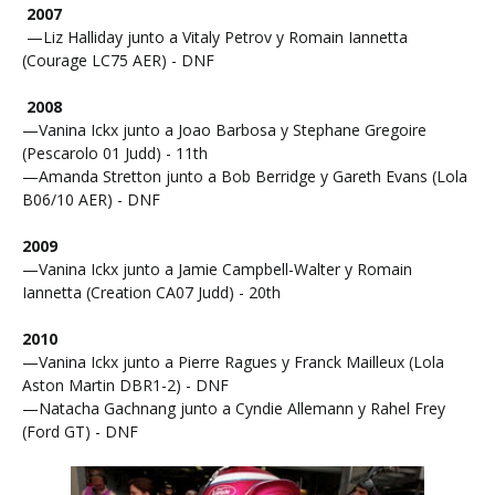
2007
—Liz Halliday junto a Vitaly Petrov y Romain Iannetta
(Courage LC75 AER) - DNF
2008
—Vanina Ickx junto a Joao Barbosa y Stephane Gregoire
(Pescarolo 01 Judd) - 11th
—Amanda Stretton junto a Bob Berridge y Gareth Evans (Lola
B06/10 AER) - DNF
2009
—Vanina Ickx junto a Jamie Campbell-Walter y Romain
Iannetta (Creation CA07 Judd) - 20th
2010
—Vanina Ickx junto a Pierre Ragues y Franck Mailleux (Lola
Aston Martin DBR1-2) - DNF
—Natacha Gachnang junto a Cyndie Allemann y Rahel Frey
(Ford GT) - DNF