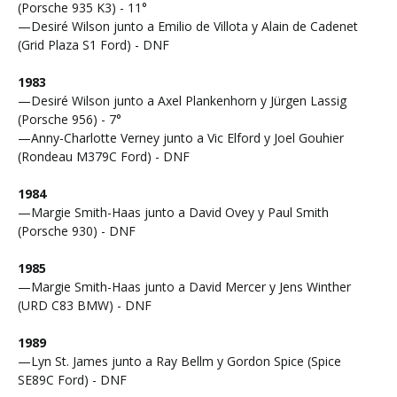
(Porsche 935 K3) - 11°
—Desiré Wilson junto a Emilio de Villota y Alain de Cadenet
(Grid Plaza S1 Ford) - DNF
1983
—Desiré Wilson junto a Axel Plankenhorn y Jürgen Lassig
(Porsche 956) - 7°
—Anny-Charlotte Verney junto a Vic Elford y Joel Gouhier
(Rondeau M379C Ford) - DNF
1984
—Margie Smith-Haas junto a David Ovey y Paul Smith
(Porsche 930) - DNF
1985
—Margie Smith-Haas junto a David Mercer y Jens Winther
(URD C83 BMW) - DNF
1989
—Lyn St. James junto a Ray Bellm y Gordon Spice (Spice
SE89C Ford) - DNF