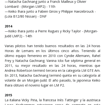
—Natacha Gachnang junto a Franck Mailleux y Olivier
Lombard - (Morgan LMP2) - 11th
—Keiko Ihara junto a Fabien Giroix y Philippe Haezebrouck -
(Lola B12/80 Nissan) - DNF
2014
—Keiko Ihara junto a Pierre Ragues y Ricky Taylor - (Morgan-
Judd LMP2) - 14th
Varias pilotos han tenido buenos resultados en las 24 horas
Horas de Lemans en los últimos cinco años. Teniendo al
último equipo femenino en 2010 con Cyndie Allemann, Rahel
Frey y Natacha Gachnang. Vanina Ickx fue séptima general en
2011, su mejor resultado en las 24 horas, mientras que
Andrea Robertson terminó tercera en la categoría LM GTE Am.
En 2013, Natacha Gachnang terminó quinta en su categoría al
volante de un Morgan-Judd. El año pasado, la japonesa Keiko
Ihara obtuvo el noveno lugar en LM P2.
2015
La italiana Vicky Piria, la francesa Inès Tattinger y la austriaca
Laura Kraihammer estuvieron cerca de competir en esta