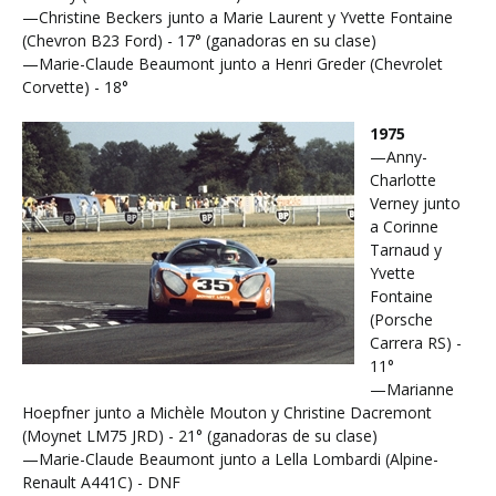
—Christine Beckers junto a Marie Laurent y Yvette Fontaine
(Chevron B23 Ford) - 17° (ganadoras en su clase)
—Marie-Claude Beaumont junto a Henri Greder (Chevrolet
Corvette) - 18°
1975
—Anny-
Charlotte
Verney junto
a Corinne
Tarnaud y
Yvette
Fontaine
(Porsche
Carrera RS) -
11°
—Marianne
Hoepfner junto a Michèle Mouton y Christine Dacremont
(Moynet LM75 JRD) - 21° (ganadoras de su clase)
—Marie-Claude Beaumont junto a Lella Lombardi (Alpine-
Renault A441C) - DNF