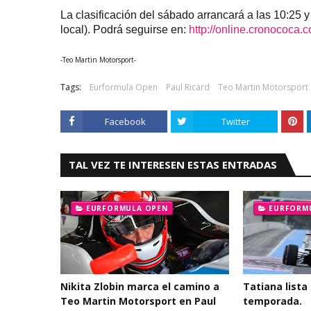
La clasificación del sábado arrancará a las 10:25 y
local). Podrá seguirse en:
http://online.cronococa.
-Teo Martin Motorsport-
Tags:
Eurformula Open
Paul Ricard
Teo Martin Motorsport
Facebook
Twitter
TAL VEZ TE INTERESEN ESTAS ENTRADAS
EURFORMULA OPEN
EURFORM
Nikita Zlobin marca el camino a
Tatiana lista
Teo Martin Motorsport en Paul
temporada.