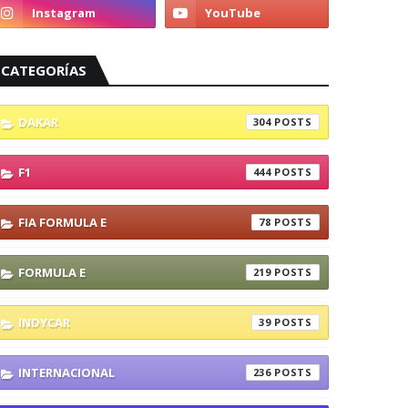
CATEGORÍAS
DAKAR
304
F1
444
FIA FORMULA E
78
FORMULA E
219
INDYCAR
39
INTERNACIONAL
236