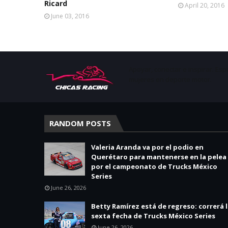
Ricard
April 20, 2016
June 03, 2016
Apoyar, conectar e inspirar. Esp
mujeres en deporte motor.
RANDOM POSTS
Valeria Aranda va por el podio en
Querétaro para mantenerse en la pelea
por el campeonato de Trucks México
Series
June 26, 2026
Betty Ramírez está de regreso: correrá 
sexta fecha de Trucks México Series
June 26, 2026