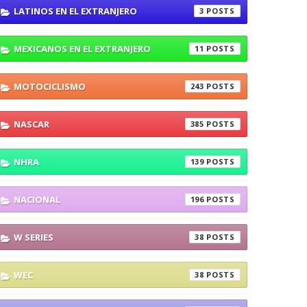
LATINOS EN EL EXTRANJERO
3
MEXICANOS EN EL EXTRANJERO
11
MOTOCICLISMO
243
NASCAR
385
NHRA
139
NACIONAL
196
W SERIES
38
WEC
38