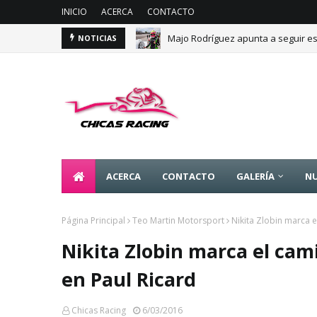
INICIO
ACERCA
CONTACTO
Majo Rodríguez apunta a seguir es
NOTICIAS
ACERCA
CONTACTO
GALERÍA
NU
Página Principal
Teo Martin Motorsport
Nikita Zlobin marca 
Nikita Zlobin marca el cam
en Paul Ricard
Chicas Racing
6/03/2016