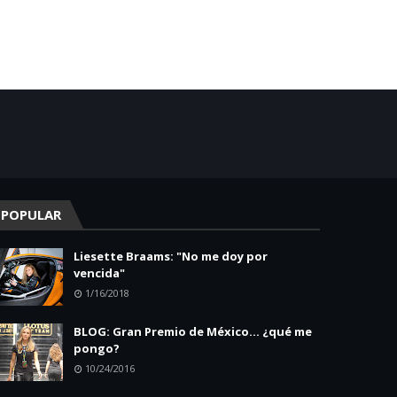
POPULAR
Liesette Braams: "No me doy por
vencida"
1/16/2018
BLOG: Gran Premio de México... ¿qué me
pongo?
10/24/2016