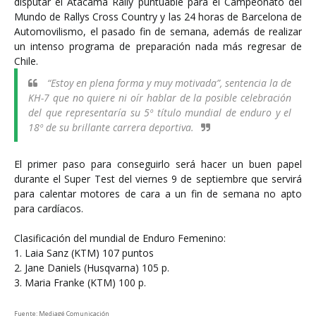
disputar el Atacama Rally puntuable para el Campeonato del
Mundo de Rallys Cross Country y las 24 horas de Barcelona de
Automovilismo, el pasado fin de semana, además de realizar
un intenso programa de preparación nada más regresar de
Chile.
“Estoy en plena forma y muy motivada”, sentencia la de
KH-7 que no quiere ni oír hablar de la posible celebración
del que representaría su 5º título mundial de enduro y el
18º de su brillante carrera deportiva.
El primer paso para conseguirlo será hacer un buen papel
durante el Super Test del viernes 9 de septiembre que servirá
para calentar motores de cara a un fin de semana no apto
para cardíacos.
Clasificación del mundial de Enduro Femenino:
1. Laia Sanz (KTM) 107 puntos
2. Jane Daniels (Husqvarna) 105 p.
3. Maria Franke (KTM) 100 p.
Fuente: Mediagé Comunicación