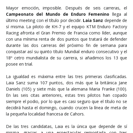
Mayor emoción, imposible. Después de seis carreras, el
Campeonato del Mundo de Enduro Femenino
llega al
último meeting con el título por decidir.
Laia Sanz
depende de
sí misma. La piloto de KH-7 y el equipo KTM Enduro Factory
Racing afronta el Gran Premio de Francia como líder, aunque
con una mínima renta de dos puntos que tratará de defender
durante las dos carreras del próximo fin de semana para
conquistar así su quinto título Mundial enduro consecutivo y el
18º cetro mundialista de su carrera, si añadimos los 13 que
posee en trial.
La igualdad es máxima entre las tres primeras clasificadas.
Laia Sanz suma 107 puntos, dos más que la británica Jane
Daniels (105) y siete más que la alemana Maria Franke (100).
En las seis citas anteriores, estas tres pilotos han copado
siempre el podio, por lo que es casi seguro que el título no se
decidirá hasta el domingo, cuando crucen la línea de meta de
la pequeña localidad francesa de Cahors.
De las tres candidatas, Laia es la única que depende de sí
misma, gracias a una espectacular remontada con tres