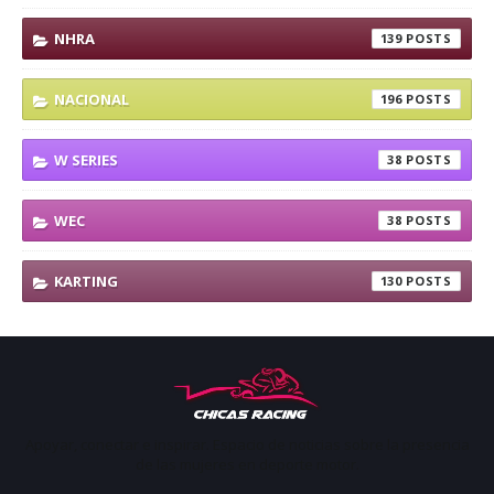
NHRA
139
NACIONAL
196
W SERIES
38
WEC
38
KARTING
130
Apoyar, conectar e inspirar. Espacio de noticias sobre la presencia
de las mujeres en deporte motor.