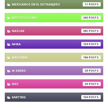
MEXICANOS EN EL EXTRANJERO
11
MOTOCICLISMO
243
NASCAR
385
NHRA
139
NACIONAL
196
W SERIES
38
WEC
38
KARTING
130