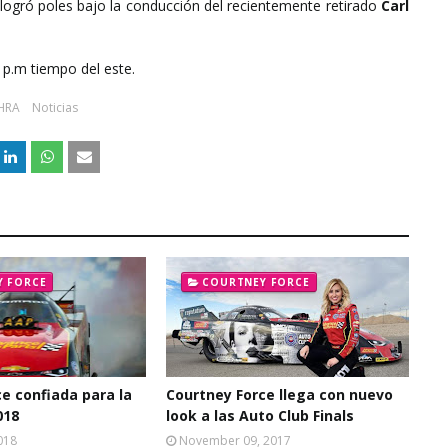
 logró poles bajo la conducción del recientemente retirado
Carl
 p.m tiempo del este.
HRA
Noticias
Y FORCE
COURTNEY FORCE
e confiada para la
Courtney Force llega con nuevo
018
look a las Auto Club Finals
018
November 09, 2017