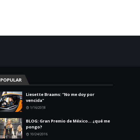
POPULAR
Liesette Braams: "No me doy por
vencida"
1/16/2018
BLOG: Gran Premio de México... ¿qué me
pongo?
10/24/2016