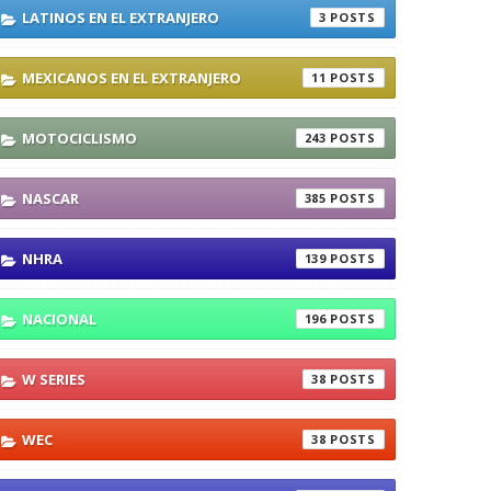
LATINOS EN EL EXTRANJERO
3
MEXICANOS EN EL EXTRANJERO
11
MOTOCICLISMO
243
NASCAR
385
NHRA
139
NACIONAL
196
W SERIES
38
WEC
38