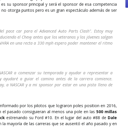
es su sponsor principal y será el sponsor de esa competencia
ual no otorga puntos pero es un gran espectáculo además de ser
del pace car para el Advanced Auto Parts Clash". Estoy muy
uciendo el Chevy antes que los veteranos y los jóvenes salgan
la NHRA en una recta a 330 mph espero poder mantener el ritmo
 NASCAR a comenzar su temporada y ayudar a representar a
 y ayudaré a guiar el camino antes de la carrera comience.
ay, a NASCAR y a mi sponsor por estar en una pista lleno de
nformado por los pilotos que lograron poles position en 2016,
n el pasado consiguieran al menos una pole en las
500 millas
ick
estrenando su Ford #10. En el lugar del auto #88 de
Dale
en la mayoría de las carreras que se ausentó el año pasado y en