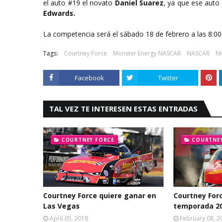
el auto #19 el novato
Daniel Suarez
, ya que ese auto
Edwards.
La competencia será el sábado 18 de febrero a las 8:00
Tags:
Courtney Force
Monster Energy NASCAR
NASCAR
N
Facebook
Twitter
TAL VEZ TE INTERESEN ESTAS ENTRADAS
COURTNEY FORCE
COURTNE
Courtney Force quiere ganar en
Courtney Forc
Las Vegas
temporada 2
April 05, 2018
February 08, 2