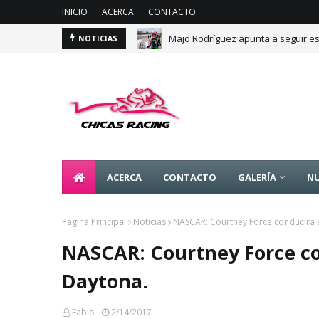
INICIO
ACERCA
CONTACTO
Majo Rodríguez apunta a seguir es
NOTICIAS
ACERCA
CONTACTO
GALERÍA
NU
Página Principal
Noticias
NASCAR: Courtney Force conducirá e
NASCAR: Courtney Force co
Daytona.
Fabio
2/14/2017