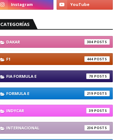
CATEGORÍAS
DAKAR
304
F1
444
FIA FORMULA E
78
FORMULA E
219
INDYCAR
39
INTERNACIONAL
236