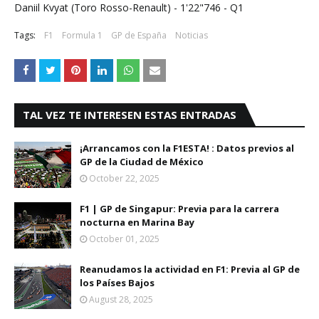
Daniil Kvyat (Toro Rosso-Renault) - 1'22"746 - Q1
Tags:
F1
Formula 1
GP de España
Noticias
TAL VEZ TE INTERESEN ESTAS ENTRADAS
¡Arrancamos con la F1ESTA! : Datos previos al
GP de la Ciudad de México
October 22, 2025
F1 | GP de Singapur: Previa para la carrera
nocturna en Marina Bay
October 01, 2025
Reanudamos la actividad en F1: Previa al GP de
los Países Bajos
August 28, 2025