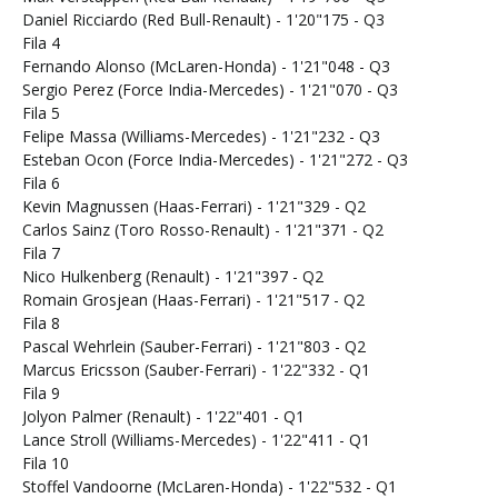
Daniel Ricciardo (Red Bull-Renault) - 1'20"175 - Q3
Fila 4
Fernando Alonso (McLaren-Honda) - 1'21"048 - Q3
Sergio Perez (Force India-Mercedes) - 1'21"070 - Q3
Fila 5
Felipe Massa (Williams-Mercedes) - 1'21"232 - Q3
Esteban Ocon (Force India-Mercedes) - 1'21"272 - Q3
Fila 6
Kevin Magnussen (Haas-Ferrari) - 1'21"329 - Q2
Carlos Sainz (Toro Rosso-Renault) - 1'21"371 - Q2
Fila 7
Nico Hulkenberg (Renault) - 1'21"397 - Q2
Romain Grosjean (Haas-Ferrari) - 1'21"517 - Q2
Fila 8
Pascal Wehrlein (Sauber-Ferrari) - 1'21"803 - Q2
Marcus Ericsson (Sauber-Ferrari) - 1'22"332 - Q1
Fila 9
Jolyon Palmer (Renault) - 1'22"401 - Q1
Lance Stroll (Williams-Mercedes) - 1'22"411 - Q1
Fila 10
Stoffel Vandoorne (McLaren-Honda) - 1'22"532 - Q1