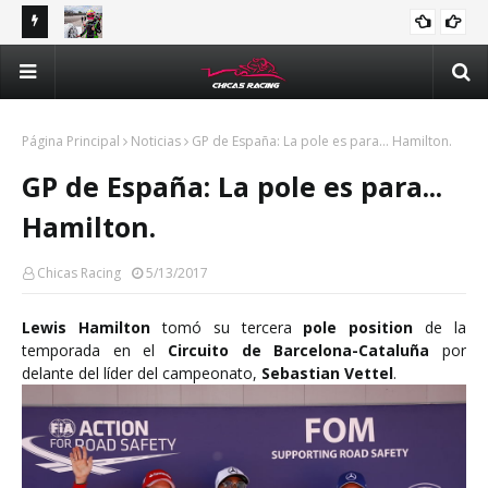
tle y
Majo Rodríguez apunta a seguir escalando posiciones en
Val
Challenge Series durante la visita a Querétaro
man
Méx
Página Principal
Noticias
GP de España: La pole es para... Hamilton.
GP de España: La pole es para...
Hamilton.
Chicas Racing
5/13/2017
Lewis Hamilton
tomó su tercera
pole position
de la
temporada en el
Circuito de Barcelona-Cataluña
por
delante del líder del campeonato,
Sebastian Vettel
.