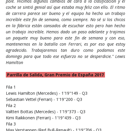
pole. Hicimos algunos cambios de cara a la clasificación y el
coche se sintió genial así que estaba muy feliz con ello. El ritmo
de carrera parece ser bueno y el equipo ha hecho un trabajo
increíble este fin de semana, como siempre. No sé si los chicos
en la fábrica están cansados de escuchar esto pero han hecho
un trabajo increíble. Hemos dado un paso adelante y trajimos
un paquete muy bueno para este fin de semana y con eso,
mantenernos en la batalla con Ferrari, es por eso que estoy
agradecido. Trabajaremos tan duro como podamos este
domingo para que todo ese esfuerzo no se desperdicie." Lewis
Hamilton
Parrilla de Salida, Gran Premio de España 2017
Fila 1
Lewis Hamilton (Mercedes) - 1'19"149 - Q3
Sebastian Vettel (Ferrari) - 1'19"200 - Q3
Fila 2
Valtteri Bottas (Mercedes) - 1'19"373 - Q3
Kimi Raikkonen (Ferrari) - 1'19"439 - Q3
Fila 3
Max Verstappen (Red Bull-Renault) - 1'19"706 - Q3