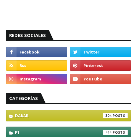
REDES SOCIALES
CATEGORÍAS
DAKAR
304
F1
444