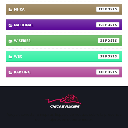
NHRA
139
NACIONAL
196
W SERIES
38
WEC
38
KARTING
130
Apoyar, conectar e inspirar. Espacio de noticias sobre la presencia
de las mujeres en deporte motor.