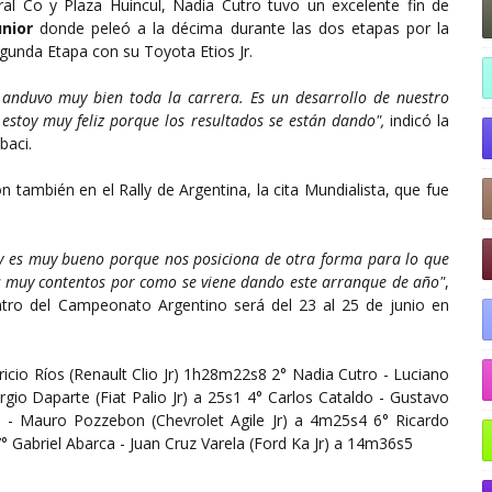
ral Co y Plaza Huincul, Nadia Cutro tuvo un excelente fin de
nior
donde peleó a la décima durante las dos etapas por la
egunda Etapa con su Toyota Etios Jr.
 anduvo muy bien toda la carrera. Es un desarrollo de nuestro
estoy muy feliz porque los resultados se están dando",
indicó la
baci.
 también en el Rally de Argentina, la cita Mundialista, que fue
es muy bueno porque nos posiciona de otra forma para lo que
s muy contentos por como se viene dando este arranque de año"
,
entro del Campeonato Argentino será del 23 al 25 de junio en
ricio Ríos (Renault Clio Jr) 1h28m22s8 2° Nadia Cutro - Luciano
gio Daparte (Fiat Palio Jr) a 25s1 4° Carlos Cataldo - Gustavo
l - Mauro Pozzebon (Chevrolet Agile Jr) a 4m25s4 6° Ricardo
 Gabriel Abarca - Juan Cruz Varela (Ford Ka Jr) a 14m36s5