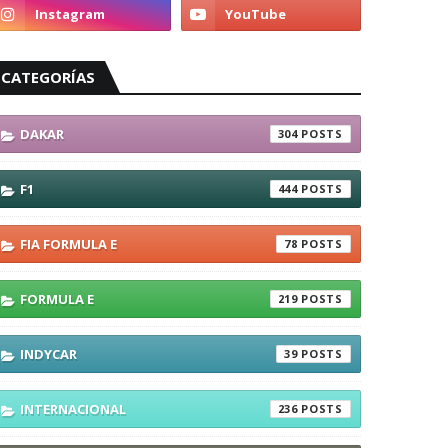
CATEGORÍAS
DAKAR
304
F1
444
FIA FORMULA E
78
FORMULA E
219
INDYCAR
39
INTERNACIONAL
236