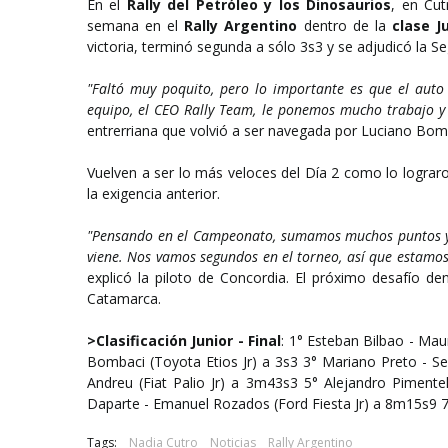
En el
Rally del Petróleo y los Dinosaurios
, en Cut
semana en el
Rally Argentino
dentro de la
clase Ju
victoria, terminó segunda a sólo 3s3 y se adjudicó la S
"Faltó muy poquito, pero lo importante es que el auto
equipo, el CEO Rally Team, le ponemos mucho trabajo y 
entrerriana que volvió a ser navegada por Luciano Bom
Vuelven a ser lo más veloces del Día 2 como lo lograron
la exigencia anterior.
"Pensando en el Campeonato, sumamos muchos puntos y 
viene. Nos vamos segundos en el torneo, así que estamo
explicó la piloto de Concordia. El próximo desafío d
Catamarca.
>Clasificación Junior - Final
: 1° Esteban Bilbao - Mau
Bombaci (Toyota Etios Jr) a 3s3 3° Mariano Preto - Ser
Andreu (Fiat Palio Jr) a 3m43s3 5° Alejandro Pimente
Daparte - Emanuel Rozados (Ford Fiesta Jr) a 8m15s9 7°
Tags:
Nadia Cutro
Noticias
Rally Argentino