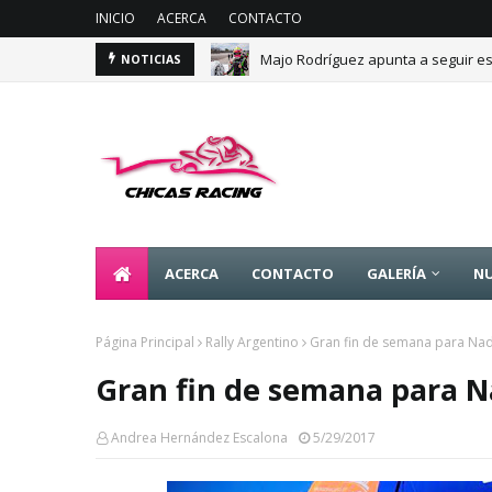
INICIO
ACERCA
CONTACTO
Majo Rodríguez apunta a seguir es
NOTICIAS
ACERCA
CONTACTO
GALERÍA
NU
Página Principal
Rally Argentino
Gran fin de semana para Nad
Gran fin de semana para N
Andrea Hernández Escalona
5/29/2017