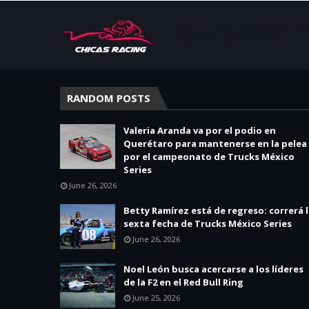
Apoyar, conectar e inspirar. Esp
mujeres en deporte motor.
RANDOM POSTS
Valeria Aranda va por el podio en
Querétaro para mantenerse en la pelea
por el campeonato de Trucks México
Series
June 26, 2026
Betty Ramírez está de regreso: correrá 
sexta fecha de Trucks México Series
June 26, 2026
Noel León busca acercarse a los líderes
de la F2 en el Red Bull Ring
June 25, 2026