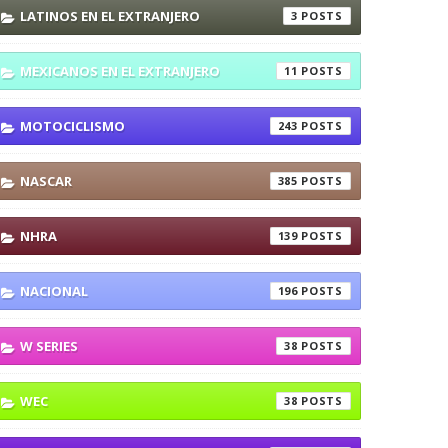
LATINOS EN EL EXTRANJERO
3
MEXICANOS EN EL EXTRANJERO
11
MOTOCICLISMO
243
NASCAR
385
NHRA
139
NACIONAL
196
W SERIES
38
WEC
38