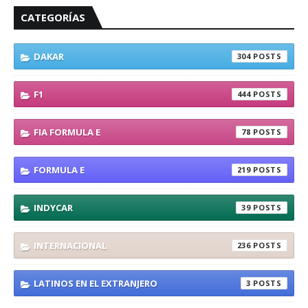
CATEGORÍAS
DAKAR
304
F1
444
FIA FORMULA E
78
FORMULA E
219
INDYCAR
39
INTERNACIONAL
236
LATINOS EN EL EXTRANJERO
3