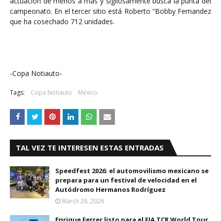
actuación de menos a más y sigilosamente busca la punta del
campeonato. En el tercer sitio está Roberto “Bobby Fernandez
que ha cosechado 712 unidades.
-Copa Notiauto-
Tags:
Copa Notiauto
México
TAL VEZ TE INTERESEN ESTAS ENTRADAS
Speedfest 2026: el automovilismo mexicano se
prepara para un festival de velocidad en el
Autódromo Hermanos Rodríguez
March 28, 2026
Enrique Ferrer listo para el FIA TCR World Tour