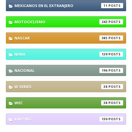
MEXICANOS EN EL EXTRANJERO
11
MOTOCICLISMO
243
NASCAR
385
NHRA
139
NACIONAL
196
W SERIES
38
WEC
38
KARTING
130