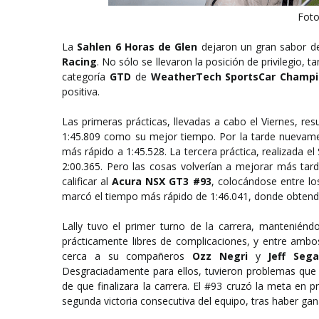
Foto
La
Sahlen 6 Horas de Glen
dejaron un gran sabor d
Racing
. No sólo se llevaron la posición de privilegio, 
categoría
GTD
de
WeatherTech SportsCar Champi
positiva.
Las primeras prácticas, llevadas a cabo el Viernes, res
1:45.809 como su mejor tiempo. Por la tarde nuevam
más rápido a 1:45.528. La tercera práctica, realizada e
2:00.365. Pero las cosas volverían a mejorar más tard
calificar al
Acura NSX GT3 #93
, colocándose entre lo
marcó el tiempo más rápido de 1:46.041, donde obtendría
Lally tuvo el primer turno de la carrera, mantenién
prácticamente libres de complicaciones, y entre ambo
cerca a su compañeros
Ozz Negri
y
Jeff Sega
Desgraciadamente para ellos, tuvieron problemas que 
de que finalizara la carrera. El #93 cruzó la meta en p
segunda victoria consecutiva del equipo, tras haber ga