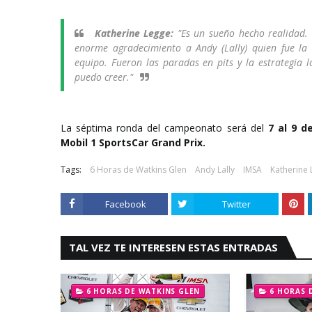
Katherine Legge:
"Es un sueño hecho realidad. 
enorme agradecimiento a Andy (Lally) quien fue la 
equipo. Fueron las paradas en pits y la estrategia 
puedo creer."
La séptima ronda del campeonato será del
7 al 9 de
Mobil 1 SportsCar Grand Prix.
Tags:
6 Horas de Watkins Glen
Andy Lally
IMSA
Katherine
Facebook
Twitter
TAL VEZ TE INTERESEN ESTAS ENTRADAS
6 HORAS DE WATKINS GLEN
6 HORAS 