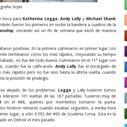
grafía: bcpix
e boca para
Katherine Legge, Andy Lally
y
Michael Shank
también fueron los primeros en recibir la bandera a cuadros de la
onship
, cerrando así un fin de semana que inició de manera
ultaron positivas. En la primera culminaron en primer lugar con
ente terminaron como los más rápidos, mejorando su tiempo
l Sábado, no fue del todo buena. Culminaron en el 11° lugar con
e, cuando fue la calificación.
Andy Lally
fue el encargado de
s más rápidos pero no fue sino hasta la última vuelta, cuando
 la posición de privilegio.
dose alejado de los problemas.
Legge
y Lally tuvieron turnos
s lideraron 101 vueltas de las 187 pactadas. Tuvieron muy de
l
en el #86, quienes por momentos tomaron la punta.
los hicieron retirarse cuando estaban segundos, a media hora
rimer lugar, a sólo 0.592 del #65 de Scuderia Corsa. Esta es la
nado en Detroit el mes pasado.