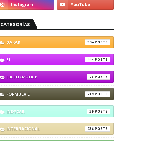
CATEGORÍAS
DAKAR
304
F1
444
FIA FORMULA E
78
FORMULA E
219
INDYCAR
39
INTERNACIONAL
236