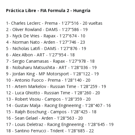
Práctica Libre - FIA Formula 2 - Hungría
1- Charles Leclerc - Prema - 1'27"516 - 20 vueltas
2 - Oliver Rowland - DAMS - 1'27"586 - 19
3 - Nyck De Vries - Rapax - 1'27"674 - 10
4 - Norman Nato - Arden - 1'27"746 - 23
5 - Nicholas Latifi - DAMS - 1'27"876 - 19
6 - Alex Albon - ART - 1'27"954 - 18
7 - Sergio Canamasas - Rapax - 1'27"978 - 18
8 - Nobuharu Matsushita - ART - 1'28"036 - 19
9 - Jordan King - MP Motorsport - 1'28"122 - 19
10 - Antonio Fuoco - Prema - 1'28"140 - 20
11 - Artem Markelov - Russian Time - 1'28"259 - 19
12 - Luca Ghiotto - Russian Time - 1'28"260 - 20
13 - Robert Visoiu - Campos - 1'28"359 - 20
14 - Gustav Malja - Racing Engineering - 1'28"407 - 16
15 - Ralph Boschung - Campos - 1'28"425 - 18
16 - Sean Gelael - Arden - 1'28"563 - 20
17 - Louis Deletraz - Racing Engineering - 1'28"645 - 19
18 - Santino Ferrucci - Trident - 1'28"685 - 22