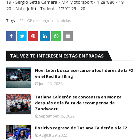
19 - Sergio Sette Camara - MP Motorsport - 1'28"886 - 19
20 - Nabil Jeffri - Trident - 1'29"129 - 20
Tags:
F2
GP de Hungría
Noticias
TAL VEZ TE INTERESEN ESTAS ENTRADAS
Noel León busca acercarse a los líderes de la F2
en el Red Bull Ring
June 25, 2026
Tatiana Calderón se concentra en Monza
después de la falta de recompensa de
Zandvoort
September 05, 2022
Positivo regreso de Tatiana Calderón a la F2
August 29, 2022