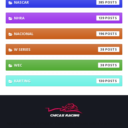
NASCAR
385
NHRA
139
NACIONAL
196
W SERIES
38
WEC
38
KARTING
130
Apoyar, conectar e inspirar. Espacio de noticias sobre la presencia