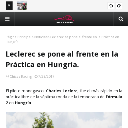
tle y
Majo Rodríguez apunta a seguir escalando posiciones en
Val
Challenge Series durante la visita a Querétaro
man
Méx
Página Principal
Noticias
Leclerec se pone al frente en la Práctica en
Hungría.
Leclerec se pone al frente en la
Práctica en Hungría.
Chicas Racing
7/28/2017
El piloto monegasco,
Charles Leclerc
, fue el más rápido en la
práctica libre de la séptima ronda de la temporada de
Fórmula
2
en
Hungría
.