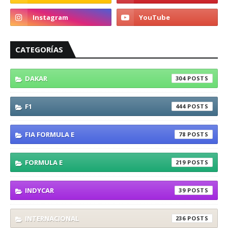
CATEGORÍAS
DAKAR
304
F1
444
FIA FORMULA E
78
FORMULA E
219
INDYCAR
39
INTERNACIONAL
236