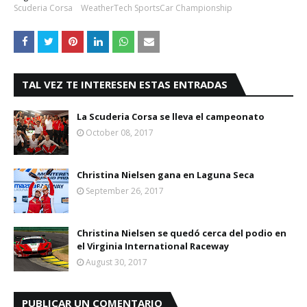
Scuderia Corsa
WeatherTech SportsCar Championship
TAL VEZ TE INTERESEN ESTAS ENTRADAS
La Scuderia Corsa se lleva el campeonato
October 08, 2017
Christina Nielsen gana en Laguna Seca
September 26, 2017
Christina Nielsen se quedó cerca del podio en
el Virginia International Raceway
August 30, 2017
PUBLICAR UN COMENTARIO