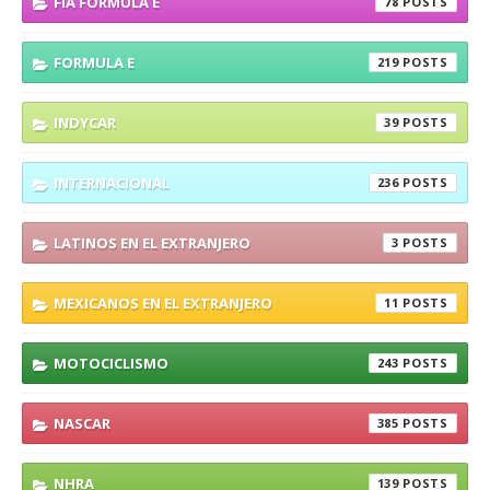
FIA FORMULA E
78
FORMULA E
219
INDYCAR
39
INTERNACIONAL
236
LATINOS EN EL EXTRANJERO
3
MEXICANOS EN EL EXTRANJERO
11
MOTOCICLISMO
243
NASCAR
385
NHRA
139