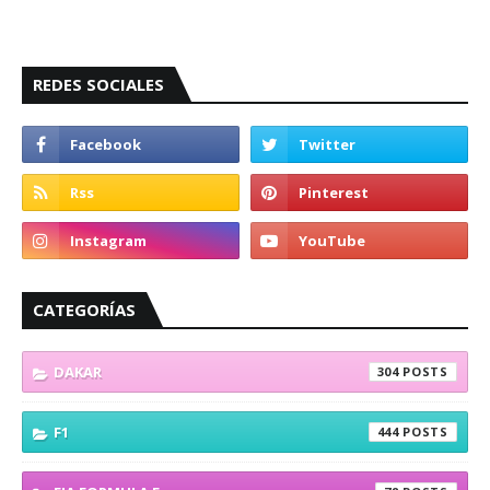
REDES SOCIALES
CATEGORÍAS
DAKAR
304
F1
444