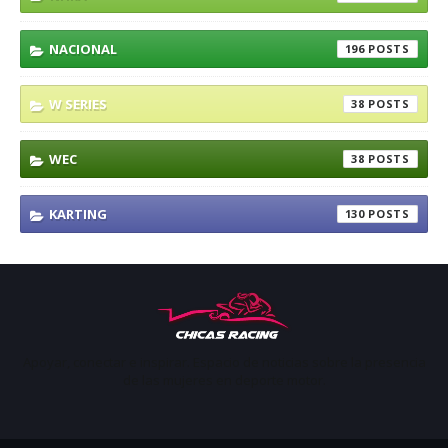
NACIONAL
196
W SERIES
38
WEC
38
KARTING
130
Apoyar, conectar e inspirar. Espacio de noticias sobre la presencia
de las mujeres en deporte motor.