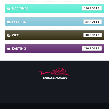
NACIONAL
196
W SERIES
38
WEC
38
KARTING
130
Apoyar, conectar e inspirar. Espacio de noticias sobre la presencia
de las mujeres en deporte motor.