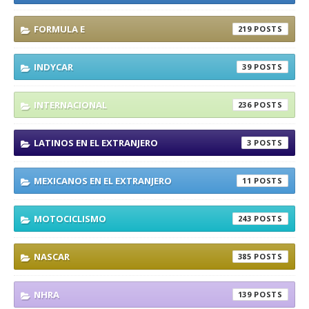
FORMULA E
219
INDYCAR
39
INTERNACIONAL
236
LATINOS EN EL EXTRANJERO
3
MEXICANOS EN EL EXTRANJERO
11
MOTOCICLISMO
243
NASCAR
385
NHRA
139