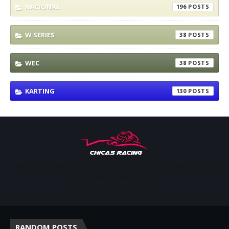
NACIONAL
196
W SERIES
38
WEC
38
KARTING
130
Apoyar, conectar e inspirar. Espacio de noticias sobre la presencia
de las mujeres en deporte motor.
RANDOM POSTS