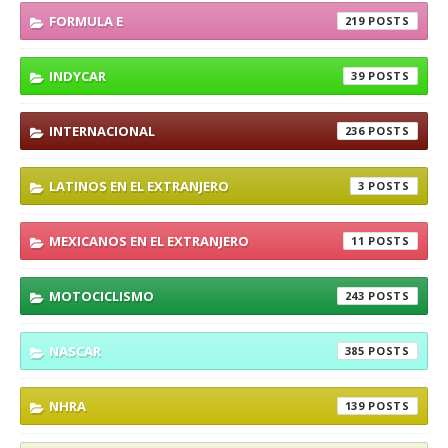
FORMULA E
219
INDYCAR
39
INTERNACIONAL
236
LATINOS EN EL EXTRANJERO
3
MEXICANOS EN EL EXTRANJERO
11
MOTOCICLISMO
243
NASCAR
385
NHRA
139