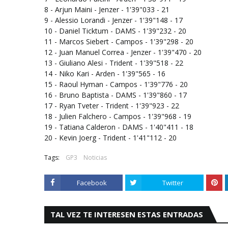
8 - Arjun Maini - Jenzer - 1'39"033 - 21
9 - Alessio Lorandi - Jenzer - 1'39"148 - 17
10 - Daniel Ticktum - DAMS - 1'39"232 - 20
11 - Marcos Siebert - Campos - 1'39"298 - 20
12 - Juan Manuel Correa - Jenzer - 1'39"470 - 20
13 - Giuliano Alesi - Trident - 1'39"518 - 22
14 - Niko Kari - Arden - 1'39"565 - 16
15 - Raoul Hyman - Campos - 1'39"776 - 20
16 - Bruno Baptista - DAMS - 1'39"860 - 17
17 - Ryan Tveter - Trident - 1'39"923 - 22
18 - Julien Falchero - Campos - 1'39"968 - 19
19 - Tatiana Calderon - DAMS - 1'40"411 - 18
20 - Kevin Joerg - Trident - 1'41"112 - 20
Tags:
GP3
Noticias
Facebook
Twitter
TAL VEZ TE INTERESEN ESTAS ENTRADAS