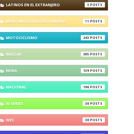
LATINOS EN EL EXTRANJERO
3
MEXICANOS EN EL EXTRANJERO
11
MOTOCICLISMO
243
NASCAR
385
NHRA
139
NACIONAL
196
W SERIES
38
WEC
38