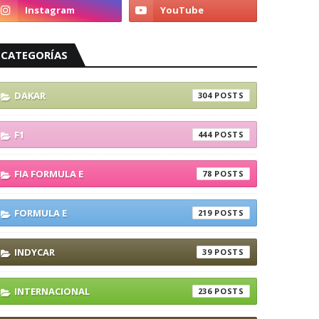
CATEGORÍAS
DAKAR
304
F1
444
FIA FORMULA E
78
FORMULA E
219
INDYCAR
39
INTERNACIONAL
236