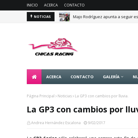
INICIO
ACERCA
CONTACTO
Majo Rodríguez apunta a seguir es
NOTICIAS
ACERCA
CONTACTO
GALERÍA
NU
Página Principal
Noticias
La GP3 con cambios por lluvia.
La GP3 con cambios por lluv
Andrea Hernández Escalona
9/02/2017