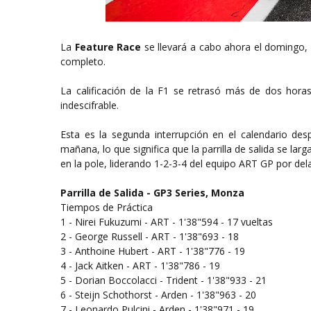
La
Feature Race
se llevará a cabo ahora el domingo, 
completo.
La calificación de la F1 se retrasó más de dos horas
indescifrable.
Esta es la segunda interrupción en el calendario des
mañana, lo que significa que la parrilla de salida se lar
en la pole, liderando 1-2-3-4 del equipo ART GP por del
Parrilla de Salida - GP3 Series, Monza
Tiempos de Práctica
1 - Nirei Fukuzumi - ART - 1'38"594 - 17 vueltas
2 - George Russell - ART - 1'38"693 - 18
3 - Anthoine Hubert - ART - 1'38"776 - 19
4 - Jack Aitken - ART - 1'38"786 - 19
5 - Dorian Boccolacci - Trident - 1'38"933 - 21
6 - Steijn Schothorst - Arden - 1'38"963 - 20
7 - Leonardo Pulcini - Arden - 1'38"971 - 19