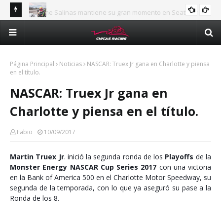
Jasmine Salinas mantiene su gran momento en Seattle y
INTERNACIONAL
Val
confirma su crecimiento en la NHRA
Majo Rodríguez apunta a seguir escalando posiciones en
man
Challenge Series durante la visita a Querétaro
Méx
Página Principal
Noticias
NASCAR: Truex Jr gana en Charlotte y piensa
en el título.
NASCAR: Truex Jr gana en
Charlotte y piensa en el título.
Fabio
10/09/2017
Martin Truex Jr
. inició la segunda ronda de los
Playoffs
de la
Monster Energy NASCAR Cup Series 2017
con una victoria
en la Bank of America 500 en el Charlotte Motor Speedway, su
segunda de la temporada, con lo que ya aseguró su pase a la
Ronda de los 8.