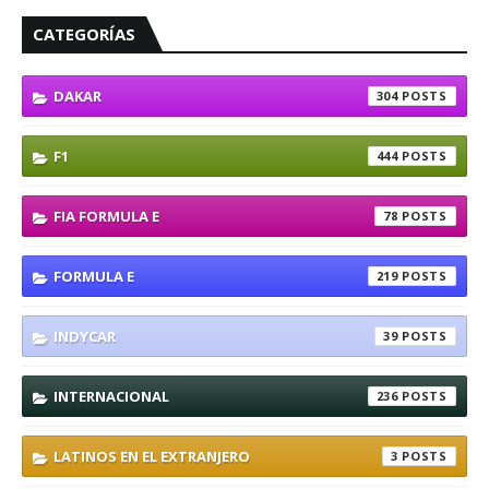
CATEGORÍAS
DAKAR
304
F1
444
FIA FORMULA E
78
FORMULA E
219
INDYCAR
39
INTERNACIONAL
236
LATINOS EN EL EXTRANJERO
3