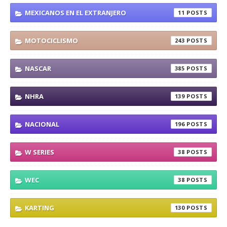
MEXICANOS EN EL EXTRANJERO
11
MOTOCICLISMO
243
NASCAR
385
NHRA
139
NACIONAL
196
W SERIES
38
WEC
38
KARTING
130