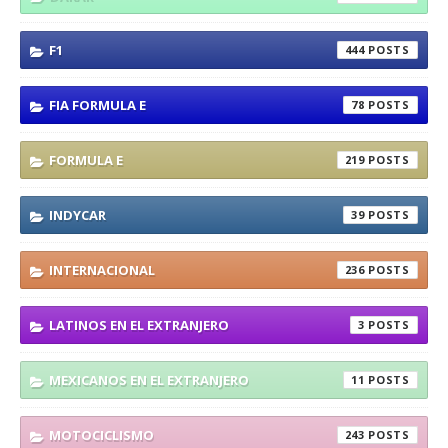
F1
444
FIA FORMULA E
78
FORMULA E
219
INDYCAR
39
INTERNACIONAL
236
LATINOS EN EL EXTRANJERO
3
MEXICANOS EN EL EXTRANJERO
11
MOTOCICLISMO
243