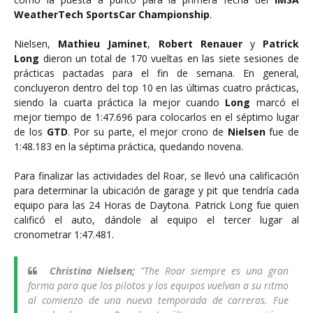
WeatherTech SportsCar Championship
.
Nielsen,
Mathieu Jaminet
,
Robert Renauer
y
Patrick
Long
dieron un total de 170 vueltas en las siete sesiones de
prácticas pactadas para el fin de semana. En general,
concluyeron dentro del top 10 en las últimas cuatro prácticas,
siendo la cuarta práctica la mejor cuando
Long
marcó el
mejor tiempo de 1:47.696 para colocarlos en el séptimo lugar
de los
GTD
. Por su parte, el mejor crono de
Nielsen
fue de
1:48.183 en la séptima práctica, quedando novena.
Para finalizar las actividades del Roar, se llevó una calificación
para determinar la ubicación de garage y pit que tendría cada
equipo para las 24 Horas de Daytona. Patrick Long fue quien
calificó el auto, dándole al equipo el tercer lugar al
cronometrar 1:47.481.
Christina Nielsen;
"The Roar siempre es una gran
forma para que los pilotos y los equipos vuelvan a su ritmo
al comienzo de una nueva temporada de carreras. Fue