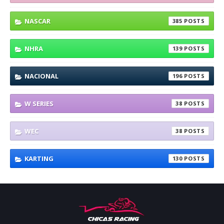
NASCAR
385
NHRA
139
NACIONAL
196
W SERIES
38
WEC
38
KARTING
130