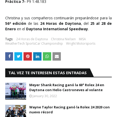
Práctica 7-
P9 1:48.183
Christina y sus compañeros continuarán preparándose para la
56ª edición
de las
24 Horas de Daytona
, del
25 al 28 de
Enero
en el
Daytona International Speedway
.
Tags:
24 Horas de Daytona
Christina Nielsen
IMSA
WeatherTech SportsCar Championship
Wright Motorsports
TAL VEZ TE INTERESEN ESTAS ENTRADAS
Meyer Shank Racing ganó la 60ª Rolex 24 en
Daytona con Helio Castroneves al volante
January 30, 2022
Wayne Taylor Racing ganó la Rolex 24 2020 con
nuevo récord